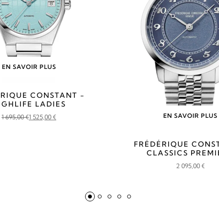
EN SAVOIR PLUS
RIQUE CONSTANT -
IGHLIFE LADIES
EN SAVOIR PLUS
1 695,00
€
1 525,00
€
Le
Le
prix
prix
FRÉDÉRIQUE CONS
initial
actuel
CLASSICS PREMI
était :
est :
2 095,00
€
1
1
695,00 €.
525,00 €.