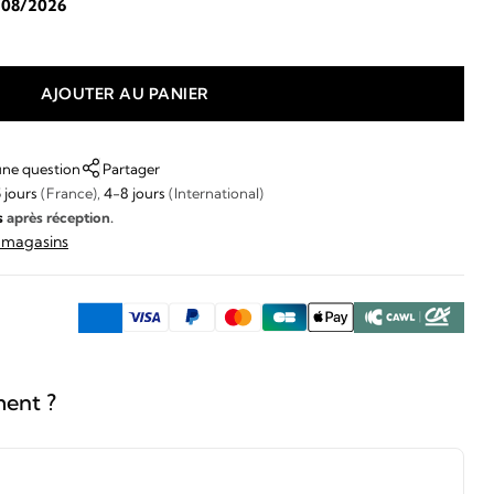
/08/2026
AJOUTER AU PANIER
une question
Partager
 jours
(France),
4-8 jours
(International)
s
après réception.
s magasins
ment ?