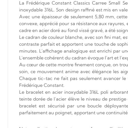
La Frédérique Constant Classics Carree Small Sec
inoxydable 316L. Son design raffiné est mis en vale
Avec une épaisseur de seulement 5,80 mm, cette 
convexe, apprécié pour sa résistance aux rayures, e
cadre en acier doré au fond vissé gravé, a été soi
Le cadran de couleur blanche, avec son fini mat, est
contraste parfait et apportent une touche de sophis
minutes. L’affichage analogique est enrichi par u
L’ensemble cohérent du cadran évoque l’art et l’exp
Au cœur de cette montre finement conçue, on trouv
soin, ce mouvement anime avec élégance les aigui
Chaque tic-tac ne fait pas seulement avancer le t
Frédérique Constant.
Le bracelet en acier inoxydable 316L poli arboran
teinte dorée de l’acier élève le niveau de prestige 
bracelet est sécurisé par une boucle déployante 
parfaitement au poignet, apportant une continuité