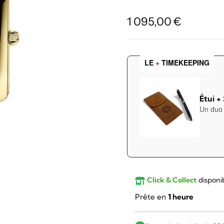
1 095,00
€
LE
+
TIMEKEEPING
Étui +
Un duo 
Click & Collect
disponi
Prête en
1 heure