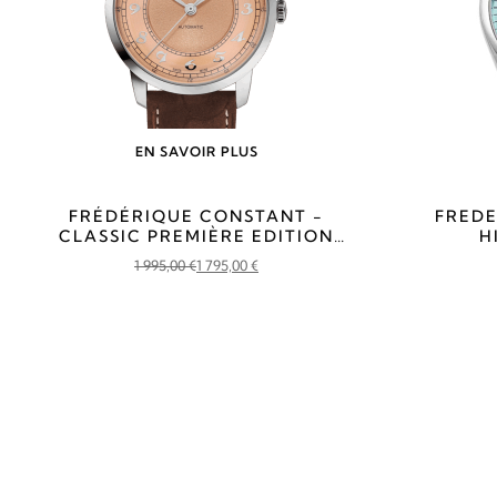
EN SAVOIR PLUS
FRÉDÉRIQUE CONSTANT -
FREDE
CLASSIC PREMIÈRE EDITION
H
EUROPE
1 995,00
€
1 795,00
€
Le
Le
prix
prix
initial
actuel
était :
est :
1
1
995,00 €.
795,00 €.