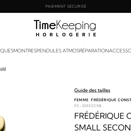
PAIEMENT SÉCURISÉ
QUES
MONTRES
PENDULES ATMOS
RÉPARATION
ACCESSO
Gold
Guide des tailles
FEMME
,
FRÉDÉRIQUE CONS
FC-235S2C5B
FRÉDÉRIQUE 
SMALL SECO