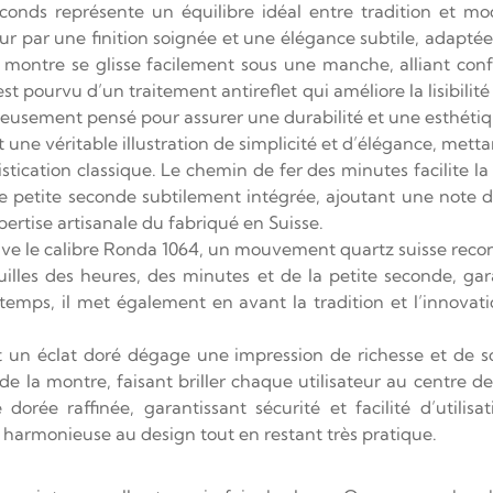
onds représente un équilibre idéal entre tradition et mod
ur par une finition soignée et une élégance subtile, adaptée
montre se glisse facilement sous une manche, alliant conf
st pourvu d’un traitement antireflet qui améliore la lisibilit
gneusement pensé pour assurer une durabilité et une esthéti
 une véritable illustration de simplicité et d’élégance, mett
tication classique. Le chemin de fer des minutes facilite la v
ne petite seconde subtilement intégrée, ajoutant une note d
ertise artisanale du fabriqué en Suisse.
e le calibre Ronda 1064, un mouvement quartz suisse recon
lles des heures, des minutes et de la petite seconde, gara
emps, il met également en avant la tradition et l’innovat
t un éclat doré dégage une impression de richesse et de sop
de la montre, faisant briller chaque utilisateur au centre de l
dorée raffinée, garantissant sécurité et facilité d’utili
 harmonieuse au design tout en restant très pratique.