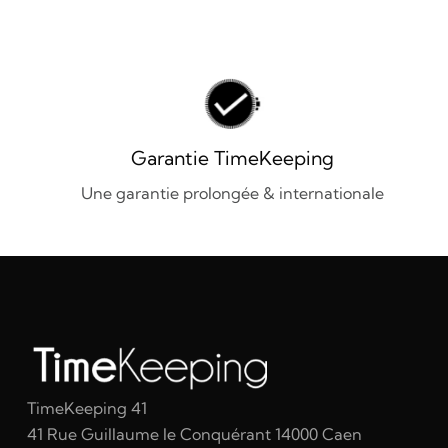
Garantie TimeKeeping
Une garantie prolongée & internationale
TimeKeeping 41
41 Rue Guillaume le Conquérant 14000 Caen