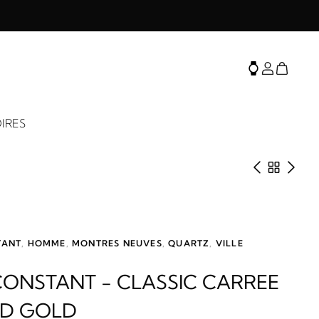
IRES
Produit 
Retour 
Prod
TANT
,
HOMME
,
MONTRES NEUVES
,
QUARTZ
,
VILLE
CONSTANT - CLASSIC CARREE
ND GOLD