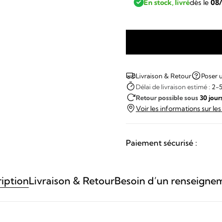
En stock, livré
dès le
08
quantité
de
Frédérique
Livraison & Retour
Poser 
Constant
Délai de livraison estimé :
2-5
Retour possible sous
30 jour
-
Voir les informations sur le
Classic
Carree
Small
Paiement sécurisé :
Second
Gold
iption
Livraison & Retour
Besoin d’un renseigne