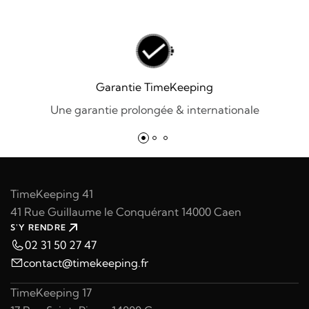
Garantie TimeKeeping
Une garantie prolongée & internationale
TimeKeeping 41
41 Rue Guillaume le Conquérant 14000 Caen
S'Y RENDRE
02 31 50 27 47
contact@timekeeping.fr
TimeKeeping 17