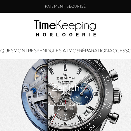
PAIEMENT SÉCURISÉ
QUES
MONTRES
PENDULES ATMOS
RÉPARATION
ACCESSO
Zenith
ACCUEIL
ZENITH