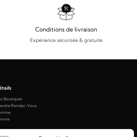
Conditions de livraison
Expérience sécurisée & gratuite
tails
s Boutiques
endre Rendez-Vous
omme
emme