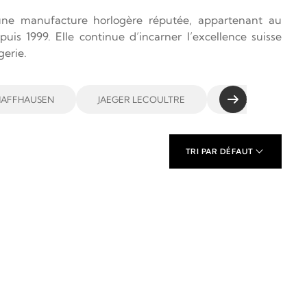
 une manufacture horlogère réputée, appartenant au
s 1999. Elle continue d’incarner l’excellence suisse
gerie.
HAFFHAUSEN
JAEGER LECOULTRE
OMEGA
TRI PAR DÉFAUT