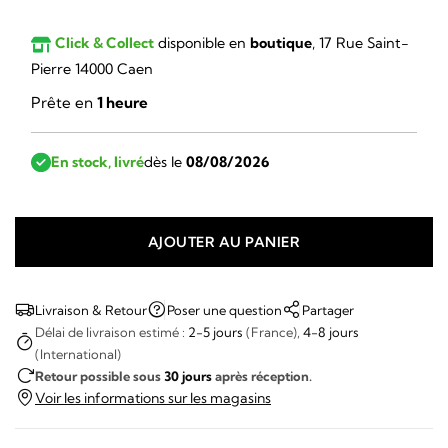
Click & Collect
disponible en
boutique
, 17 Rue Saint-
Pierre 14000 Caen
Prête en
1 heure
En stock, livré
dès le
08/08/2026
AJOUTER AU PANIER
quantité
de
Frédérique
Livraison & Retour
Poser une question
Partager
Constant
Délai de livraison estimé :
2-5 jours
(France),
4-8 jours
(International)
-
Retour possible sous
30 jours
après réception.
Classic
Voir les informations sur les magasins
Moonphase
Moneta