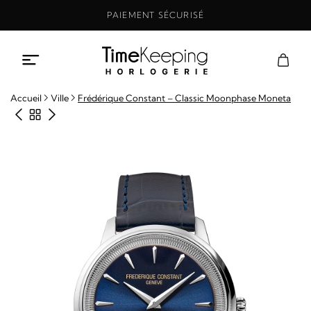
Aller
PAIEMENT SÉCURISÉ
au
contenu
Accueil
Ville
Frédérique Constant – Classic Moonphase Moneta
Produit précédent
Retour à la boutique
Produit suivant