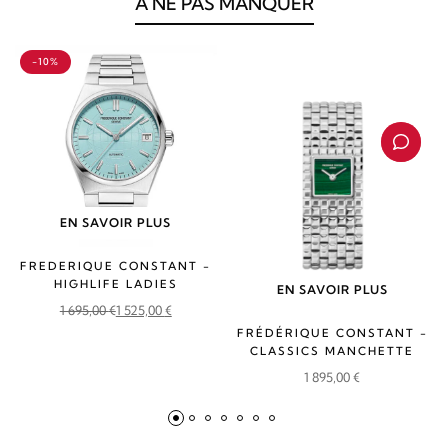
À NE PAS MANQUER
-10%
EN SAVOIR PLUS
FREDERIQUE CONSTANT -
HIGHLIFE LADIES
EN SAVOIR PLUS
1 695,00
€
1 525,00
€
Le
Le
FRÉDÉRIQUE CONSTANT -
prix
prix
CLASSICS MANCHETTE
initial
actuel
1 895,00
€
était :
est :
1
1