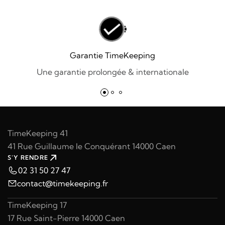
695,00 €.
525,00 €.
Garantie TimeKeeping
Une garantie prolongée & internationale
TimeKeeping 41
41 Rue Guillaume le Conquérant 14000 Caen
S'Y RENDRE
02 31 50 27 47
contact@timekeeping.fr
TimeKeeping 17
17 Rue Saint-Pierre 14000 Caen