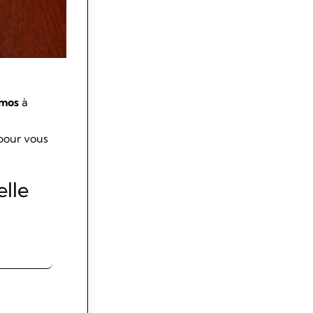
tmos
à
our vous
lle