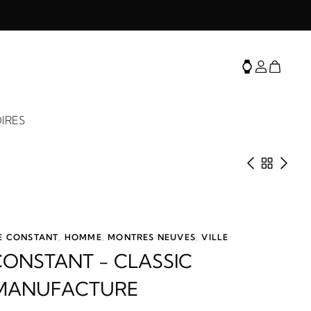
IRES
Produit 
Retour 
Prod
E CONSTANT
,
HOMME
,
MONTRES NEUVES
,
VILLE
CONSTANT - CLASSIC
 MANUFACTURE