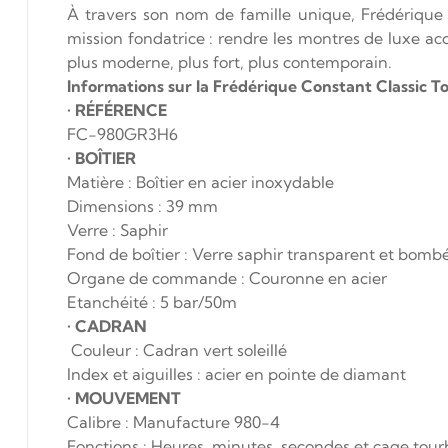
À travers son nom de famille unique, Frédérique
mission fondatrice : rendre les montres de luxe a
plus moderne, plus fort, plus contemporain.
Informations sur la Frédérique Constant Classic T
•
RÉFÉRENCE
FC-980GR3H6
•
BOÎTIER
Matière : Boîtier en acier inoxydable
Dimensions : 39 mm
Verre : Saphir
Fond de boîtier : Verre saphir transparent et bombé
Organe de commande : Couronne en acier
Etanchéité : 5 bar/50m
•
CADRAN
Couleur : Cadran vert soleillé
Index et aiguilles : acier en pointe de diamant
•
MOUVEMENT
Calibre : Manufacture 980-4
Fonctions : Heures, minutes, secondes et cage tour