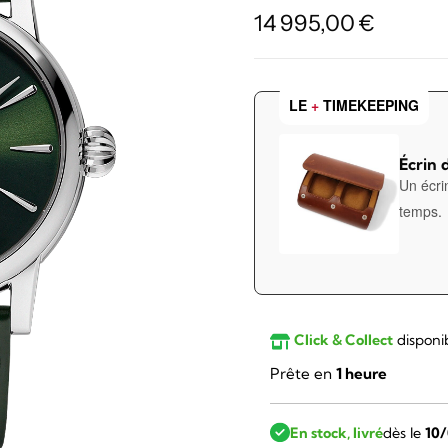
14 995,00
€
LE
+
TIMEKEEPING
Écrin 
Un écri
temps.
Click & Collect
disponi
Prête en
1 heure
En stock, livré
dès le
10