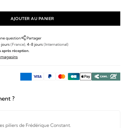
AJOUTER AU PANIER
une question
Partager
 jours
(France),
4-8 jours
(International)
s
après réception.
s magasins
ment ?
 des piliers de Frédérique Constant.