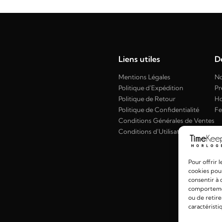
Liens utiles
Dé
Mentions Légales
No
Politique d'Expédition
Pr
Politique de Retour
H
Politique de Confidentialité
F
Conditions Générales de Ventes
Conditions d'Utilisation
Pour offrir 
cookies pour
consentir à 
comportement
ou de retire
caractéristi