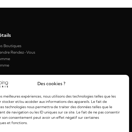
tails
s Boutiques
endre Rendez-Vous
omme
emme
Des cookies ?
les meilleures expériences, nous utilisons des technologies telles que les
 stocker et/ou accéder aux informations des appareils. Le fait de
ces technologies nous permettra de traiter des données telles que le
 de navigation ou les ID uniques sur ce site. Le fait de ne pas consentir
r son consentement peut avoir un effet négatif sur certaines
ques et fonctions.