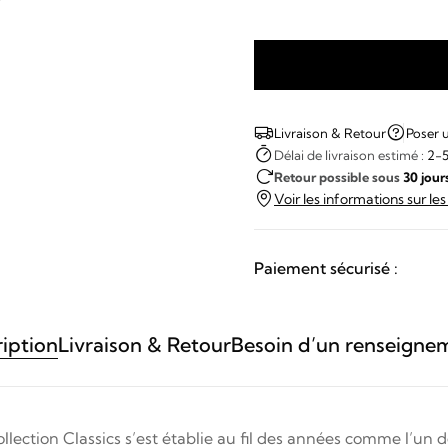
quantité
de
Frédérique
Livraison & Retour
Poser 
Constant
Délai de livraison estimé :
2-5
Retour possible sous
30 jour
-
Voir les informations sur le
CLASSIC
TOURBILLON
MANUFACTURE
Paiement sécurisé :
iption
Livraison & Retour
Besoin d’un renseigne
 collection Classics s’est établie au fil des années comme l’un