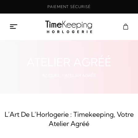
Aller
PAIEMENT SÉCURISÉ
au
contenu
ATELIER AGRÉÉ
ACCUEIL
ATELIER AGRÉÉ
L’Art De L’Horlogerie : Timekeeping, Votre
Atelier Agréé