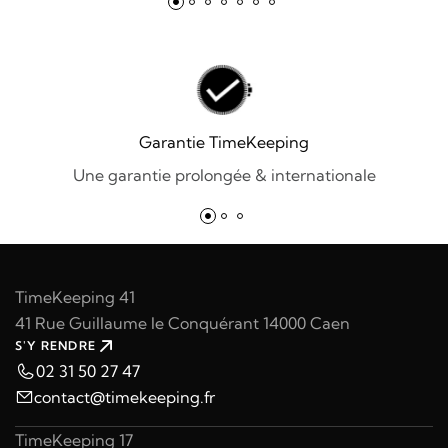
Garantie TimeKeeping
Une garantie prolongée & internationale
TimeKeeping 41
41 Rue Guillaume le Conquérant 14000 Caen
S'Y RENDRE
02 31 50 27 47
contact@timekeeping.fr
TimeKeeping 17