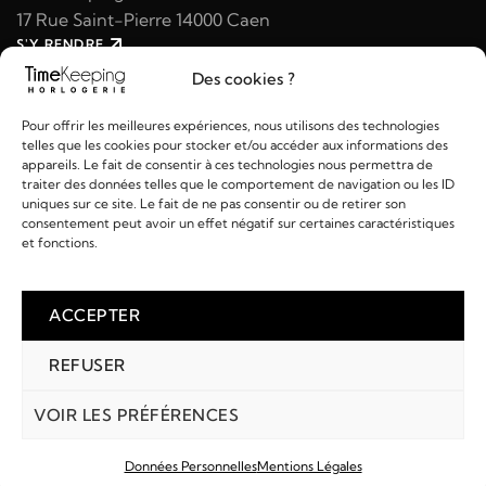
17 Rue Saint-Pierre 14000 Caen
S'Y RENDRE
02 31 47 49 97
Des cookies ?
contact@timekeeping.fr
Pour offrir les meilleures expériences, nous utilisons des technologies
telles que les cookies pour stocker et/ou accéder aux informations des
appareils. Le fait de consentir à ces technologies nous permettra de
traiter des données telles que le comportement de navigation ou les ID
uniques sur ce site. Le fait de ne pas consentir ou de retirer son
consentement peut avoir un effet négatif sur certaines caractéristiques
Liens utiles
et fonctions.
Détails
ACCEPTER
REFUSER
2026 © TIMEKEEPING - Réalisé par
AM WEB & MULTIMÉDIA
Paiements :
VOIR LES PRÉFÉRENCES
Données Personnelles
Mentions Légales
COMPTE
MARQUES
RECHERCHE
PANIER