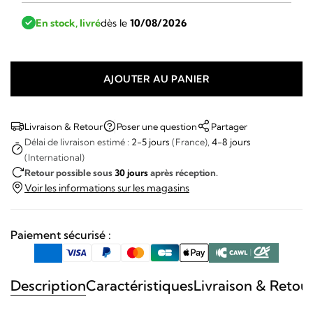
En stock, livré
dès le
10/08/2026
AJOUTER AU PANIER
quantité
de
Frédérique
Livraison & Retour
Poser une question
Partager
Constant
Délai de livraison estimé :
2-5 jours
(France),
4-8 jours
(International)
-
Retour possible sous
30 jours
après réception.
Classics
Voir les informations sur les magasins
Heart
Beat
Paiement sécurisé :
Description
Caractéristiques
Livraison & Retou