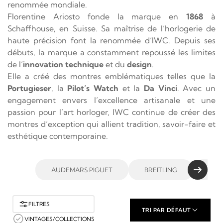
renommée mondiale.
Florentine Ariosto fonde la marque en
1868
à
Schaffhouse, en Suisse. Sa maîtrise de l’horlogerie de
haute précision font la renommée d’IWC. Depuis ses
débuts, la marque a constamment repoussé les limites
de l’
innovation technique
et du
design
.
Elle a créé des montres emblématiques telles que la
Portugieser
, la
Pilot’s Watch
et la
Da Vinci
. Avec un
engagement envers l’excellence artisanale et une
passion pour l’art horloger, IWC continue de créer des
montres d’exception qui allient tradition, savoir-faire et
esthétique contemporaine.
AUDEMARS PIGUET
BREITLING
CAR
FILTRES
TRI PAR DÉFAUT
VINTAGES/COLLECTIONS