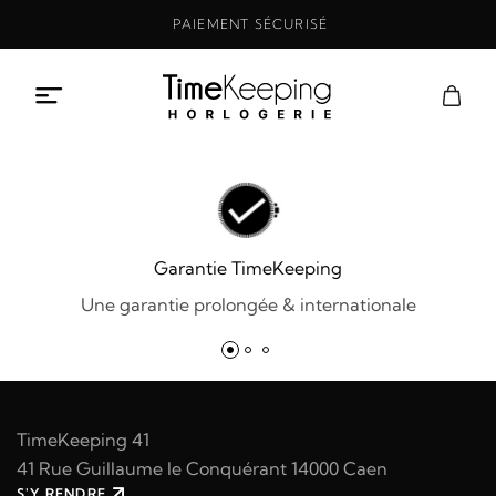
Aller
PAIEMENT SÉCURISÉ
au
contenu
Garantie TimeKeeping
Une garantie prolongée & internationale
TimeKeeping 41
41 Rue Guillaume le Conquérant 14000 Caen
S'Y RENDRE