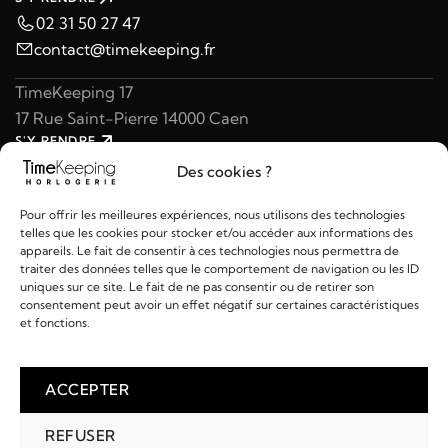
02 31 50 27 47
contact@timekeeping.fr
TimeKeeping 17
17 Rue Saint-Pierre 14000 Caen
S'Y RENDRE
02 31 47 49 97
Des cookies ?
contact@timekeeping.fr
Pour offrir les meilleures expériences, nous utilisons des technologies
telles que les cookies pour stocker et/ou accéder aux informations des
appareils. Le fait de consentir à ces technologies nous permettra de
traiter des données telles que le comportement de navigation ou les ID
uniques sur ce site. Le fait de ne pas consentir ou de retirer son
consentement peut avoir un effet négatif sur certaines caractéristiques
Liens utiles
et fonctions.
Détails
ACCEPTER
REFUSER
2026 © TIMEKEEPING - Réalisé par
AM WEB & MULTIMÉDIA