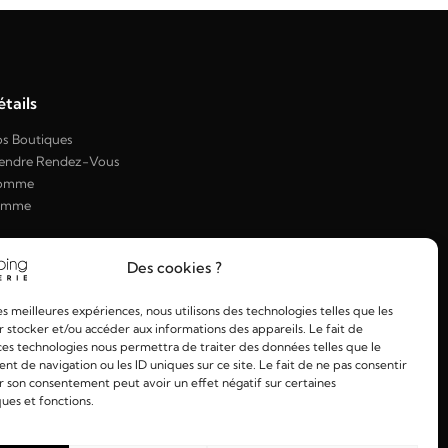
tails
s Boutiques
endre Rendez-Vous
omme
emme
Des cookies ?
les meilleures expériences, nous utilisons des technologies telles que les
 stocker et/ou accéder aux informations des appareils. Le fait de
ces technologies nous permettra de traiter des données telles que le
 de navigation ou les ID uniques sur ce site. Le fait de ne pas consentir
r son consentement peut avoir un effet négatif sur certaines
ques et fonctions.