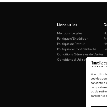
Liens utiles
Dé
Mentions Légales
No
Politique d'Expédition
Pr
Politique de Retour
H
Politique de Confidentialité
F
Conditions Générales de Ventes
Conditions d'Utilisation
Pour offrir 
cookies pour
consentir à 
comportement
ou de retire
caractéristi