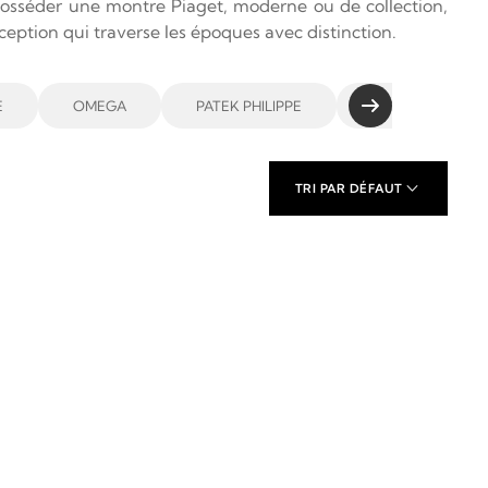
posséder une montre Piaget, moderne ou de collection,
ception qui traverse les époques avec distinction.
E
OMEGA
PATEK PHILIPPE
PANERAI
TRI PAR DÉFAUT