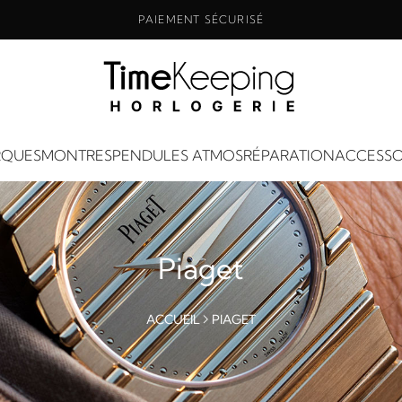
PAIEMENT SÉCURISÉ
QUES
MONTRES
PENDULES ATMOS
RÉPARATION
ACCESSO
Piaget
ACCUEIL
PIAGET