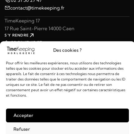
contact@timekeeping.fr
TimeKeeping 17
17 Rue Saint-Pierre 14000 Caen
S'Y RENDRE
02 31 47 49 97
Des cookies ?
contact@timekeeping.fr
Pour offrir les meilleures expériences, nous utilisons des technologies
telles que les cookies pour stocker et/ou accéder aux informations des
appareils. Le fait de consentir à ces technologies nous permettra de
traiter des données telles que le comportement de navigation ou les ID
uniques sur ce site. Le fait de ne pas consentir ou de retirer son
Liens utiles
consentement peut avoir un effet négatif sur certaines caractéristiques
et fonctions.
Détails
Accepter
2026 © TIMEKEEPING - Réalisé par
AM WEB & MULTIMÉDIA
Refuser
Paiements :