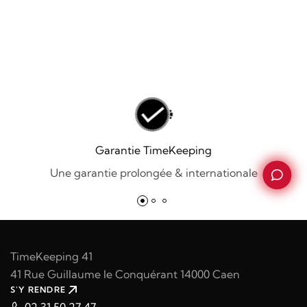
Garantie TimeKeeping
Une garantie prolongée & internationale
TimeKeeping 41
41 Rue Guillaume le Conquérant 14000 Caen
S'Y RENDRE
02 31 50 27 47