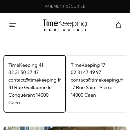
Aller
PAIEMENT SÉCURISÉ
au
contenu
TimeKeeping 41
TimeKeeping 17
02 31 50 27 47
02 31 47 49 97
contact@timekeeping.fr
contact@timekeeping.fr
41 Rue Guillaume le
17 Rue Saint-Pierre
Conquérant 14000
14000 Caen
Caen