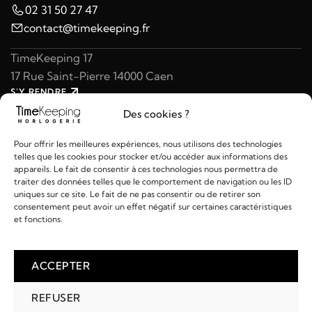
02 31 50 27 47
contact@timekeeping.fr
TimeKeeping 17
17 Rue Saint-Pierre 14000 Caen
S'Y RENDRE
02 31 47 49 97
Des cookies ?
contact@timekeeping.fr
Pour offrir les meilleures expériences, nous utilisons des technologies
telles que les cookies pour stocker et/ou accéder aux informations des
appareils. Le fait de consentir à ces technologies nous permettra de
traiter des données telles que le comportement de navigation ou les ID
uniques sur ce site. Le fait de ne pas consentir ou de retirer son
consentement peut avoir un effet négatif sur certaines caractéristiques
Liens utiles
et fonctions.
Détails
ACCEPTER
REFUSER
2026 © TIMEKEEPING - Réalisé par
AM WEB & MULTIMÉDIA