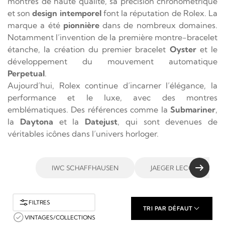
montres de haute qualité, sa précision chronométrique
et son
design intemporel
font la réputation de Rolex. La
marque a été
pionnière
dans de nombreux domaines.
Notamment l’invention de la première montre-bracelet
étanche, la création du premier bracelet
Oyster
et le
développement du mouvement automatique
Perpetual
.
Aujourd’hui, Rolex continue d’incarner l’élégance, la
performance et le luxe, avec des montres
emblématiques. Des références comme la
Submariner
,
la
Daytona
et la
Datejust
, qui sont devenues de
véritables icônes dans l’univers horloger.
IWC SCHAFFHAUSEN
JAEGER LECOULTRE
FILTRES
TRI PAR DÉFAUT
VINTAGES/COLLECTIONS