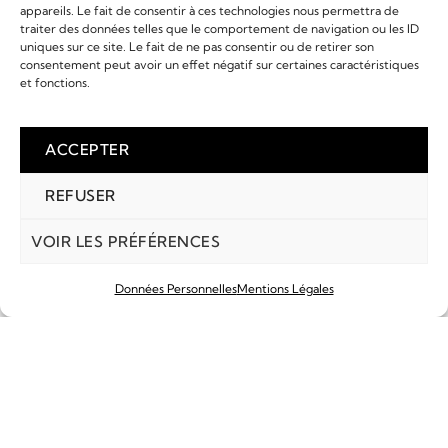
EN SAVOIR PLUS
EN SAVOIR PLUS
appareils. Le fait de consentir à ces technologies nous permettra de
traiter des données telles que le comportement de navigation ou les ID
LIP - NAUTIC 666
LIP - NAUTIC 666
uniques sur ce site. Le fait de ne pas consentir ou de retirer son
consentement peut avoir un effet négatif sur certaines caractéristiques
940,00
€
940,00
€
et fonctions.
ACCEPTER
REFUSER
VOIR LES PRÉFÉRENCES
Données Personnelles
Mentions Légales
EN SAVOIR PLUS
EN SAVOIR PLUS
COMPTE
MARQUES
RECHERCHE
PANIER
LIP - NAUTIC 666
LIP - NAUTIC 666
980,00
€
940,00
€
CHARGER PLUS