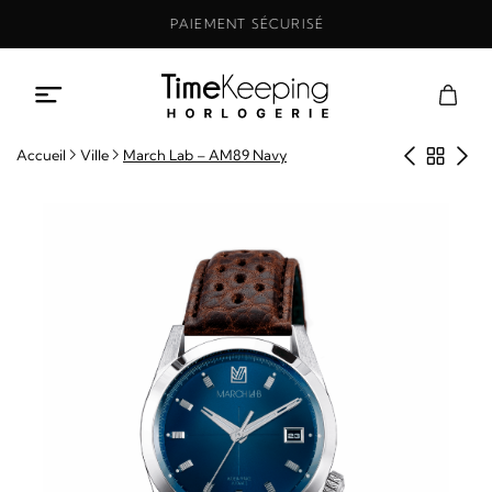
Aller
PAIEMENT SÉCURISÉ
au
contenu
Produit
Retou
Pro
Accueil
Ville
March Lab – AM89 Navy