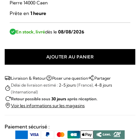
Pierre 14000 Caen
Prête en
1 heure
En stock, livré
dès le
08/08/2026
AJOUTER AU PANIER
quantité
de
March
Livraison & Retour
Poser une question
Partager
Lab
Délai de livraison estimé :
2-5 jours
(France),
4-8 jours
(International)
-
Retour possible sous
30 jours
après réception.
AM89
Voir les informations sur les magasins
Navy
Paiement sécurisé :