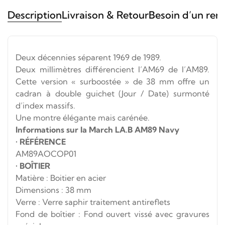
Description
Livraison & Retour
Besoin d’un ren
Deux décennies séparent 1969 de 1989.
Deux millimètres différencient l’AM69 de l’AM89.
Cette version « surboostée » de 38 mm offre un
cadran à double guichet (Jour / Date) surmonté
d’index massifs.
Une montre élégante mais carénée.
Informations sur la March LA.B AM89 Navy
•
RÉFÉRENCE
AM89AOCOP01
•
BOÎTIER
Matière : Boitier en acier
Dimensions : 38 mm
Verre : Verre saphir traitement antireflets
Fond de boîtier : Fond ouvert vissé avec gravures