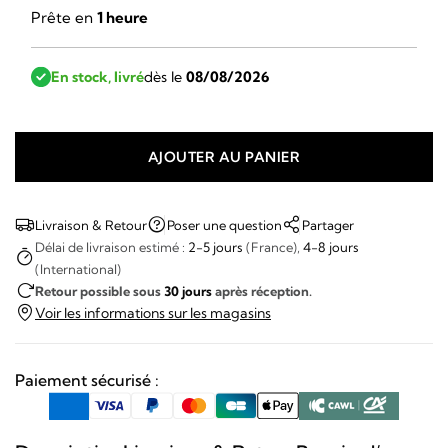
Prête en
1 heure
En stock, livré
dès le
08/08/2026
AJOUTER AU PANIER
quantité
de
March
Livraison & Retour
Poser une question
Partager
Lab
Délai de livraison estimé :
2-5 jours
(France),
4-8 jours
(International)
-
Retour possible sous
30 jours
après réception.
AM2
Voir les informations sur les magasins
Slim
Ultimate
Paiement sécurisé :