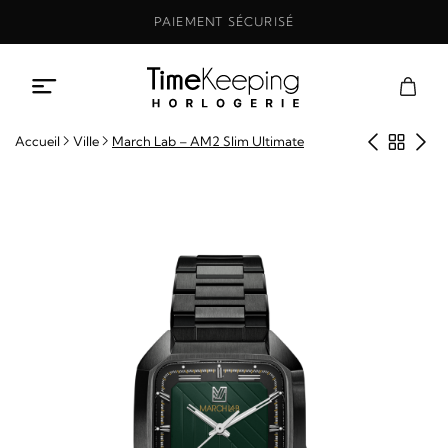
Aller
PAIEMENT SÉCURISÉ
au
contenu
Produit
Retou
Pro
Accueil
Ville
March Lab – AM2 Slim Ultimate