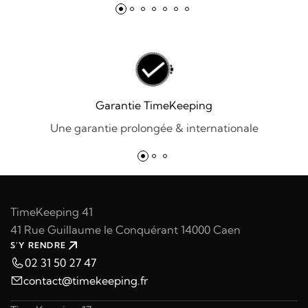
Garantie TimeKeeping
Une garantie prolongée & internationale
TimeKeeping 41
41 Rue Guillaume le Conquérant 14000 Caen
S'Y RENDRE
02 31 50 27 47
contact@timekeeping.fr