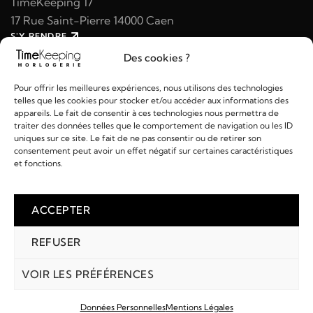
TimeKeeping 17
17 Rue Saint-Pierre 14000 Caen
S'Y RENDRE
02 31 47 49 97
Des cookies ?
contact@timekeeping.fr
Pour offrir les meilleures expériences, nous utilisons des technologies
telles que les cookies pour stocker et/ou accéder aux informations des
appareils. Le fait de consentir à ces technologies nous permettra de
traiter des données telles que le comportement de navigation ou les ID
uniques sur ce site. Le fait de ne pas consentir ou de retirer son
consentement peut avoir un effet négatif sur certaines caractéristiques
Liens utiles
et fonctions.
Détails
ACCEPTER
REFUSER
2026 © TIMEKEEPING - Réalisé par
AM WEB & MULTIMÉDIA
Paiements :
VOIR LES PRÉFÉRENCES
Données Personnelles
Mentions Légales
COMPTE
MARQUES
RECHERCHE
PANIER