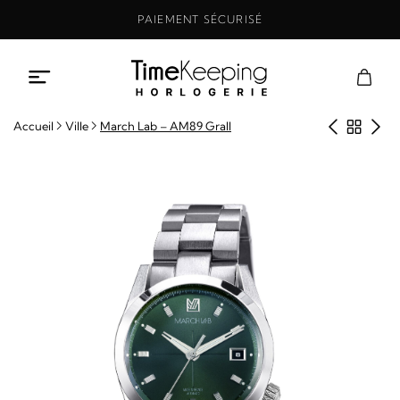
Aller
PAIEMENT SÉCURISÉ
au
contenu
Produit
Retou
Pro
Accueil
Ville
March Lab – AM89 Grall