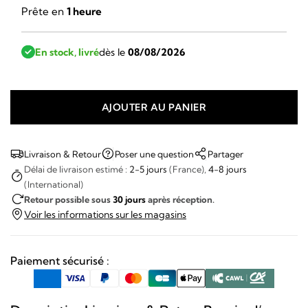
Prête en
1 heure
En stock, livré
dès le
08/08/2026
AJOUTER AU PANIER
quantité
de
March
Livraison & Retour
Poser une question
Partager
Lab
Délai de livraison estimé :
2-5 jours
(France),
4-8 jours
(International)
-
Retour possible sous
30 jours
après réception.
AM89
Voir les informations sur les magasins
Grall
Paiement sécurisé :