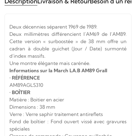
Description
Livraison & Retour
Besoin d’un ren
Deux décennies séparent 1969 de 1989.
Deux millimètres différencient l’AM69 de l’AM89.
Cette version « surboostée » de 38 mm offre un
cadran à double guichet (Jour / Date) surmonté
d’index massifs.
Une montre élégante mais carénée.
Informations sur la March LA.B AM89 Grall
•
RÉFÉRENCE
AM89AGLS310
•
BOÎTIER
Matière : Boitier en acier
Dimensions : 38 mm
Verre : Verre saphir traitement antireflets
Fond de boîtier : Fond ouvert vissé avec gravures
spéciales
Organe de commande : Couronne guillochée