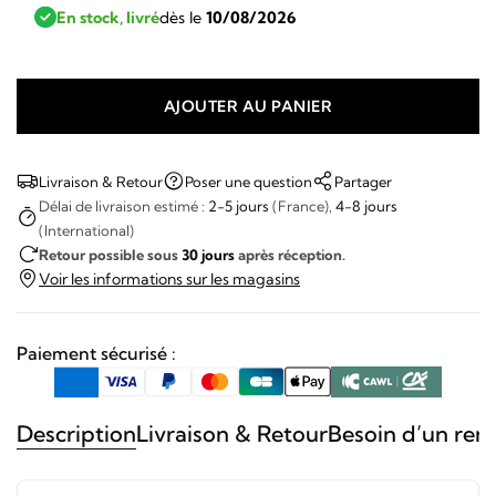
En stock, livré
dès le
10/08/2026
AJOUTER AU PANIER
quantité
de
March
Livraison & Retour
Poser une question
Partager
Lab
Délai de livraison estimé :
2-5 jours
(France),
4-8 jours
(International)
-
Retour possible sous
30 jours
après réception.
AM69
Voir les informations sur les magasins
Automatique
white
Paiement sécurisé :
Description
Livraison & Retour
Besoin d’un ren