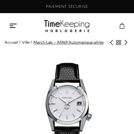
Aller
PAIEMENT SÉCURISÉ
au
contenu
Produit
Retou
Pro
Accueil
Ville
March Lab – AM69 Automatique white