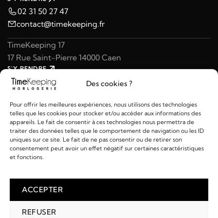
02 31 50 27 47
contact@timekeeping.fr
TimeKeeping 17
17 Rue Saint-Pierre 14000 Caen
S'Y RENDRE
02 31 47 49 97
Des cookies ?
contact@timekeeping.fr
Pour offrir les meilleures expériences, nous utilisons des technologies
telles que les cookies pour stocker et/ou accéder aux informations des
appareils. Le fait de consentir à ces technologies nous permettra de
traiter des données telles que le comportement de navigation ou les ID
uniques sur ce site. Le fait de ne pas consentir ou de retirer son
consentement peut avoir un effet négatif sur certaines caractéristiques
Liens utiles
et fonctions.
Détails
ACCEPTER
REFUSER
2026 © TIMEKEEPING - Réalisé par
AM WEB & MULTIMÉDIA