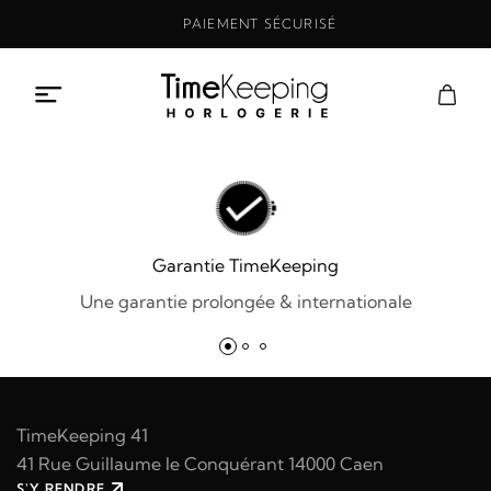
Aller
PAIEMENT SÉCURISÉ
au
contenu
Garantie TimeKeeping
Une garantie prolongée & internationale
TimeKeeping 41
41 Rue Guillaume le Conquérant 14000 Caen
S'Y RENDRE