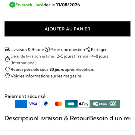
En stock, livré
dès le
11/08/2026
AJOUTER AU PANIER
quantité
de
Citizen
Livraison & Retour
Poser une question
Partager
-
Délai de livraison estimé :
2-5 jours
(France),
4-8 jours
(International)
Promaster
Retour possible sous
30 jours
après réception.
Sky
Voir les informations sur les magasins
Chronograph
Paiement sécurisé :
Description
Livraison & Retour
Besoin d’un ren