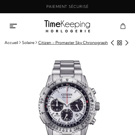
Aller
PAIEMENT SÉCURISÉ
au
contenu
Produit
Retou
Pro
Accueil
Solaire
Citizen – Promaster Sky Chronograph