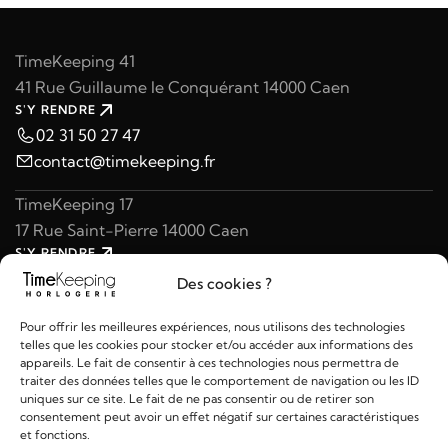
TimeKeeping 41
41 Rue Guillaume le Conquérant 14000 Caen
S'Y RENDRE
02 31 50 27 47
contact@timekeeping.fr
TimeKeeping 17
17 Rue Saint-Pierre 14000 Caen
S'Y RENDRE
02 31 47 49 97
Des cookies ?
contact@timekeeping.fr
Pour offrir les meilleures expériences, nous utilisons des technologies
telles que les cookies pour stocker et/ou accéder aux informations des
appareils. Le fait de consentir à ces technologies nous permettra de
traiter des données telles que le comportement de navigation ou les ID
uniques sur ce site. Le fait de ne pas consentir ou de retirer son
consentement peut avoir un effet négatif sur certaines caractéristiques
Liens utiles
et fonctions.