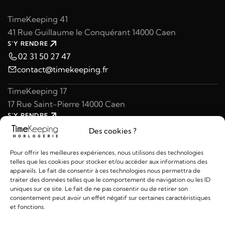
TimeKeeping 41
41 Rue Guillaume le Conquérant 14000 Caen
S'Y RENDRE
02 31 50 27 47
contact@timekeeping.fr
TimeKeeping 17
17 Rue Saint-Pierre 14000 Caen
S'Y RENDRE
02 31 47 49 97
Des cookies ?
contact@timekeeping.fr
Pour offrir les meilleures expériences, nous utilisons des technologies
telles que les cookies pour stocker et/ou accéder aux informations des
appareils. Le fait de consentir à ces technologies nous permettra de
traiter des données telles que le comportement de navigation ou les ID
uniques sur ce site. Le fait de ne pas consentir ou de retirer son
consentement peut avoir un effet négatif sur certaines caractéristiques
Liens utiles
et fonctions.
Détails