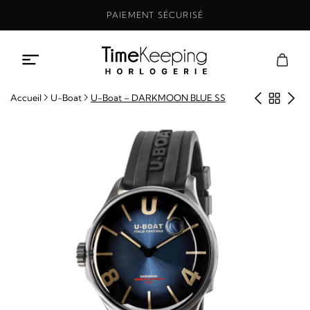
Aller
PAIEMENT SÉCURISÉ
au
contenu
Produit
Retou
Pro
Accueil
U-Boat
U-Boat – DARKMOON BLUE SS