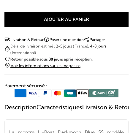
AJOUTER AU PANIER
quantité
de
U-
Livraison & Retour
Poser une question
Partager
Boat
Délai de livraison estimé :
2-5 jours
(France),
4-8 jours
(International)
-
Retour possible sous
30 jours
après réception.
DARKMOON
Voir les informations sur les magasins
BLUE
SS
Paiement sécurisé :
Description
Caractéristiques
Livraison & Retou
La montre U-Boat Darkmoon Blue SS modèle