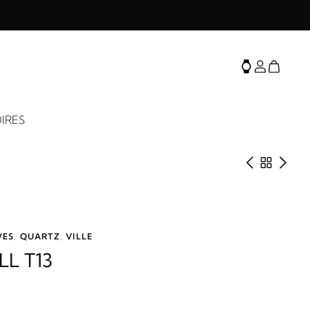
IRES
Produit 
Retour 
Prod
VES
,
QUARTZ
,
VILLE
LL T13