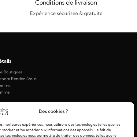
Conditions de livraison
Expérience sécurisée & gratuite
tails
s Boutiques
endre Rendez-Vous
omme
emme
Des cookies ?
les meilleures expériences, nous utilisons des technologies telles que les
 stocker et/ou accéder aux informations des appareils. Le fait de
ces technologies nous permettra de traiter des données telles que le