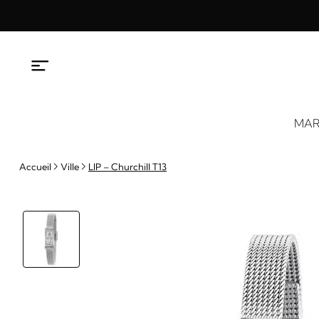
Aller
au
contenu
MAR
Accueil
Ville
LIP – Churchill T13