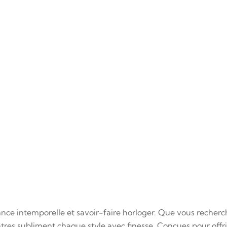
nce intemporelle et savoir-faire horloger. Que vous recherch
res subliment chaque style avec finesse. Conçues pour offrir 