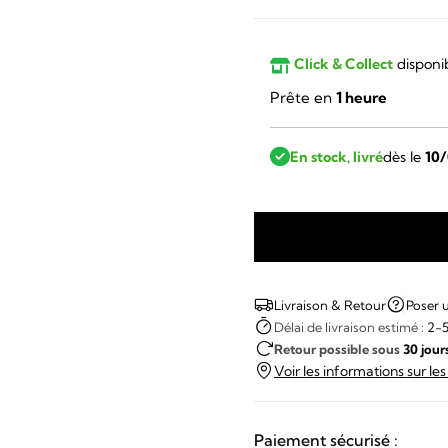
Click & Collect
disponi
Prête en
1 heure
En stock, livré
dès le
10
quantité
de
LIP
Livraison & Retour
Poser 
-
Délai de livraison estimé :
2-5
Retour possible sous
30 jour
Churchill
Voir les informations sur le
T13
Paiement sécurisé :