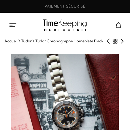
Aller
PAIEMENT SÉCURISÉ
au
contenu
Produit
Retou
Pro
Accueil
Tudor
Tudor Chronographe Homeplate Black