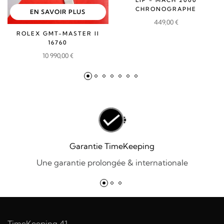
LIP - MACH 2000
CHRONOGRAPHE
EN SAVOIR PLUS
449,00
€
ROLEX GMT-MASTER II
16760
10 990,00
€
Garantie TimeKeeping
Une garantie prolongée & internationale
TimeKeeping 41