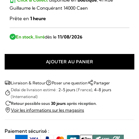
Guillaume le Conquérant 14000 Caen
Prête en
1 heure
En stock, livré
dès le
11/08/2026
AJOUTER AU PANIER
quantité
de
Tudor
Livraison & Retour
Poser une question
Partager
Chronographe
Délai de livraison estimé :
2-5 jours
(France),
4-8 jours
(International)
Homeplate
Retour possible sous
30 jours
après réception.
Black
Voir les informations sur les magasins
Paiement sécurisé :