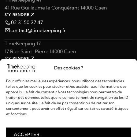
41 Rue Guillaume le Conquérant 14000 Caen
S'Y RENDRE
02 31 50 27 47
contact@timekeeping.fr
TimeKeeping 17
17 Rue Saint-Pierre 14000 Caen
S'Y RENDRE
02 31 47 49 97
Des cookies ?
contact@timekeeping.fr
Pour offrir les meilleures expériences, nous utilisons des technologies
telles que les cookies pour stocker et/ou accéder aux informations des
appareils. Le fait de consentir à ces technologies nous permettra de
traiter des données telles que le comportement de navigation ou les ID
uniques sur ce site. Le fait de ne pas consentir ou de retirer son
consentement peut avoir un effet négatif sur certaines caractéristiques
Liens utiles
et fonctions.
Détails
ACCEPTER