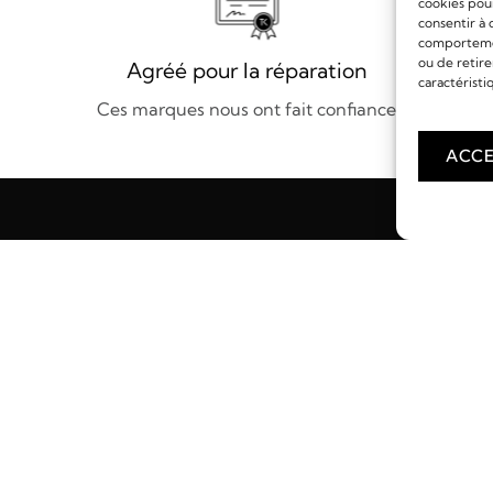
cookies pour
consentir à 
comportement
ou de retire
Agréé pour la réparation
caractéristi
Ces marques nous ont fait confiance
ACCE
Liens utiles
Dé
Mentions Légales
No
Politique d'Expédition
Pr
Politique de Retour
H
Politique de Confidentialité
F
Conditions Générales de Ventes
Conditions d'Utilisation