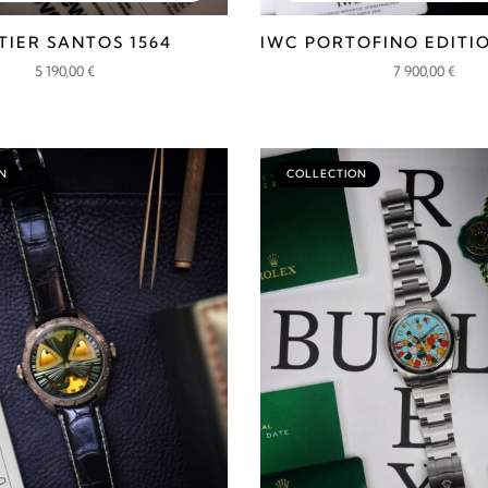
TIER SANTOS 1564
IWC PORTOFINO EDITIO
5 190,00
€
7 900,00
€
N
COLLECTION