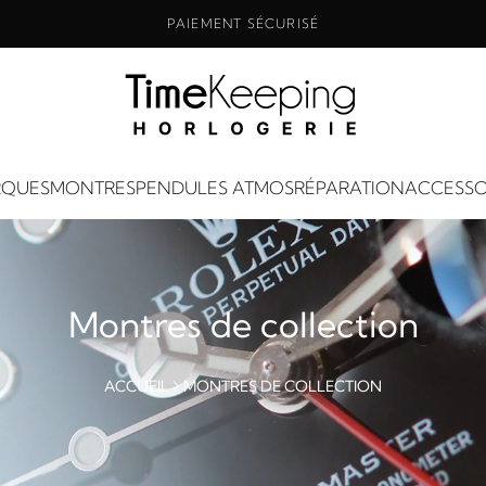
PAIEMENT SÉCURISÉ
QUES
MONTRES
PENDULES ATMOS
RÉPARATION
ACCESSO
Montres de collection
ACCUEIL
MONTRES DE COLLECTION