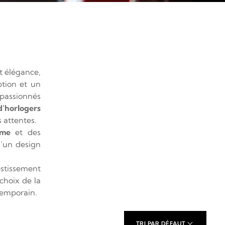
nt élégance,
tion et un
 passionnés
d’horlogers
s attentes.
mme
et des
d’un design
.
estissement
choix de la
temporain.
TRI PAR DÉFAUT