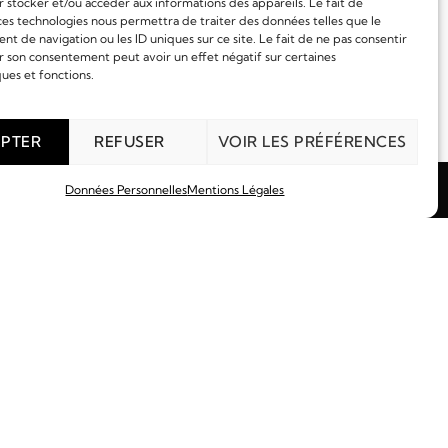
 stocker et/ou accéder aux informations des appareils. Le fait de
ces technologies nous permettra de traiter des données telles que le
 de navigation ou les ID uniques sur ce site. Le fait de ne pas consentir
r son consentement peut avoir un effet négatif sur certaines
Conditions de livraison
ques et fonctions.
Expérience sécurisée & gratuite
PTER
REFUSER
VOIR LES PRÉFÉRENCES
Données Personnelles
Mentions Légales
tails
s Boutiques
endre Rendez-Vous
omme
emme