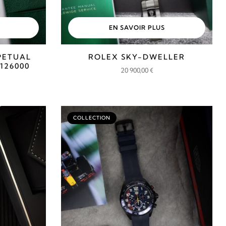
EN SAVOIR PLUS
PETUAL
ROLEX SKY-DWELLER
126000
20 900,00
€
COLLECTION