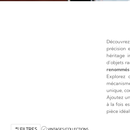
Découvrez 
précision 
héritage i
d’objets r
renommé
Explorez 
mécanismes
unique, co
Ajoutez un
à la fois 
pièce idéa
FILTRES
VINTAGES/COLLECTIONS