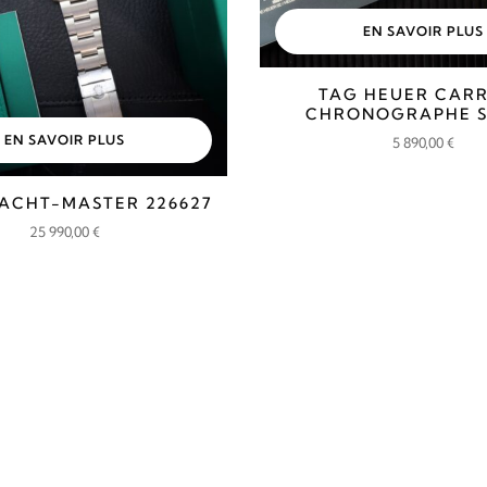
EN SAVOIR PLUS
TAG HEUER CAR
CHRONOGRAPHE 
EN SAVOIR PLUS
5 890,00
€
ACHT-MASTER 226627
25 990,00
€