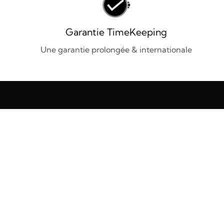
Garantie TimeKeeping
Une garantie prolongée & internationale
TimeKeeping 41
41 Rue Guillaume le Conquérant 14000 Caen
S'Y RENDRE
02 31 50 27 47
contact@timekeeping.fr
TimeKeeping 17