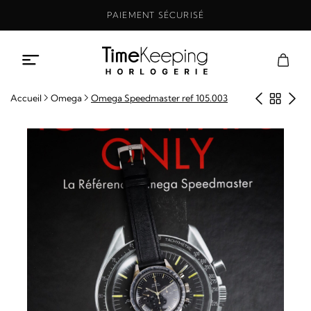
Aller
PAIEMENT SÉCURISÉ
au
contenu
Produit
Retou
Pro
Accueil
Omega
Omega Speedmaster ref 105.003