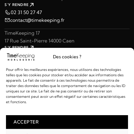
S'Y RENDRE
02 31 50 27 47
contact@timekeeping.fr
TimeKeeping 17
17 Rue Saint-Pierre 14000 Caen
S'Y RENDRE
02 31 47 49 97
Des cookies ?
contact@timekeeping.fr
Pour offrir les meilleures expériences, nous utilisons des technologies
telles que les cookies pour stocker et/ou accéder aux informations des
appareils. Le fait de consentir à ces technologies nous permettra de
traiter des données telles que le comportement de navigation ou les ID
uniques sur ce site. Le fait de ne pas consentir ou de retirer son
consentement peut avoir un effet négatif sur certaines caractéristiques
Liens utiles
et fonctions.
Détails
ACCEPTER