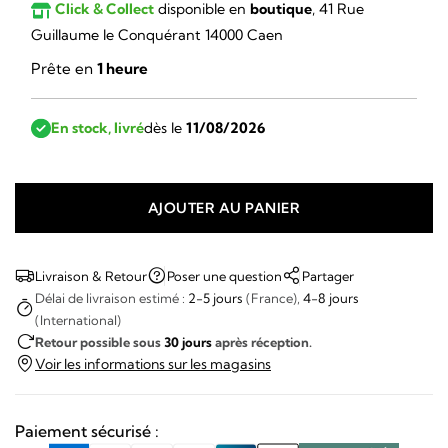
Click & Collect
disponible en
boutique
, 41 Rue
Guillaume le Conquérant 14000 Caen
Prête en
1 heure
En stock, livré
dès le
11/08/2026
AJOUTER AU PANIER
quantité
de
Omega
Livraison & Retour
Poser une question
Partager
Speedmaster
Délai de livraison estimé :
2-5 jours
(France),
4-8 jours
(International)
ref
Retour possible sous
30 jours
après réception.
105.003
Voir les informations sur les magasins
Paiement sécurisé :