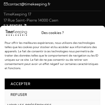
contact@timekeeping.fr
TimeKeeping 17
17 Rue Saint-Pierre 14000 Caen
S'Y RENDRE
02 31 47 49 97
Des cookies ?
contact@timekeeping.fr
Pour offrir les meilleures expériences, nous utilisons des technologies
telles que les cookies pour stocker et/ou accéder aux informations des
appareils. Le fait de consentir à ces technologies nous permettra de
traiter des données telles que le comportement de navigation ou les ID
uniques sur ce site. Le fait de ne pas consentir ou de retirer son
consentement peut avoir un effet négatif sur certaines caractéristiques
Liens utiles
et fonctions.
Détails
ACCEPTER
REFUSER
2026 © TIMEKEEPING - Réalisé par
AM WEB & MULTIMÉDIA
Paiements :