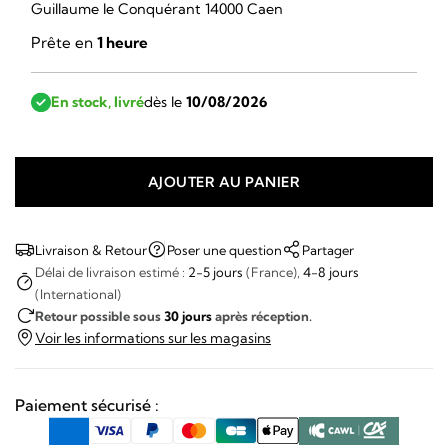
Guillaume le Conquérant 14000 Caen
Prête en
1 heure
En stock, livré
dès le
10/08/2026
AJOUTER AU PANIER
quantité
de
Omega
Livraison & Retour
Poser une question
Partager
Seamaster
Délai de livraison estimé :
2-5 jours
(France),
4-8 jours
(International)
ref
Retour possible sous
30 jours
après réception.
166.032
Voir les informations sur les magasins
Paiement sécurisé :