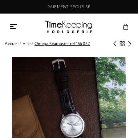
Aller
PAIEMENT SÉCURISÉ
au
contenu
Produit
Retou
Pro
Accueil
Ville
Omega Seamaster ref 166.032