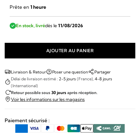
Prête en
1 heure
En stock, livré
dès le
11/08/2026
AJOUTER AU PANIER
quantité
de
Jaeger
Livraison & Retour
Poser une question
Partager
LeCoultre
Délai de livraison estimé :
2-5 jours
(France),
4-8 jours
(International)
Classic
Retour possible sous
30 jours
après réception.
Carrée
Voir les informations sur les magasins
Paiement sécurisé :