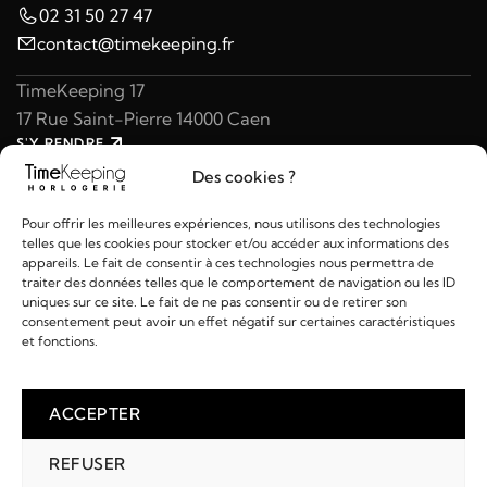
02 31 50 27 47
contact@timekeeping.fr
TimeKeeping 17
17 Rue Saint-Pierre 14000 Caen
S'Y RENDRE
02 31 47 49 97
Des cookies ?
contact@timekeeping.fr
Pour offrir les meilleures expériences, nous utilisons des technologies
telles que les cookies pour stocker et/ou accéder aux informations des
appareils. Le fait de consentir à ces technologies nous permettra de
traiter des données telles que le comportement de navigation ou les ID
uniques sur ce site. Le fait de ne pas consentir ou de retirer son
consentement peut avoir un effet négatif sur certaines caractéristiques
Liens utiles
et fonctions.
Détails
ACCEPTER
REFUSER
2026 © TIMEKEEPING - Réalisé par
AM WEB & MULTIMÉDIA