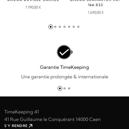
166.032
1 190,00
€
1 690,00
€
Garantie TimeKeeping
Une garantie prolongée & internationale
TimeKeeping 41
41 Rue Guillaume le Conquérant 14000 Caen
S'Y RENDRE