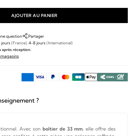
AJOUTER AU PANIER
une question
Partager
 jours
(France),
4-8 jours
(International)
s
après réception.
s magasins
nseignement ?
itionnel. Avec son
boîtier de 33 mm
, elle offre des
 rose confère à cette pièce une présence raffinée,