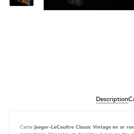
Description
Ca
Cette
Jaeger-LeCoultre Classic Vintage en or ros
proportions élégantes et discrètes, typiques des 