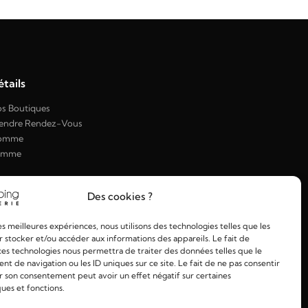
tails
s Boutiques
endre Rendez-Vous
omme
emme
Des cookies ?
les meilleures expériences, nous utilisons des technologies telles que les
 stocker et/ou accéder aux informations des appareils. Le fait de
ces technologies nous permettra de traiter des données telles que le
 de navigation ou les ID uniques sur ce site. Le fait de ne pas consentir
r son consentement peut avoir un effet négatif sur certaines
ques et fonctions.