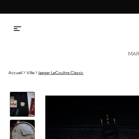
Aller
au
contenu
MAR
Accueil
Ville
Jaeger LeCoultre Classic