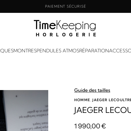
PAIEMENT SÉCURISÉ
QUES
MONTRES
PENDULES ATMOS
RÉPARATION
ACCESSO
Guide des tailles
HOMME
,
JAEGER LECOULTR
JAEGER LECOU
1 990,00
€