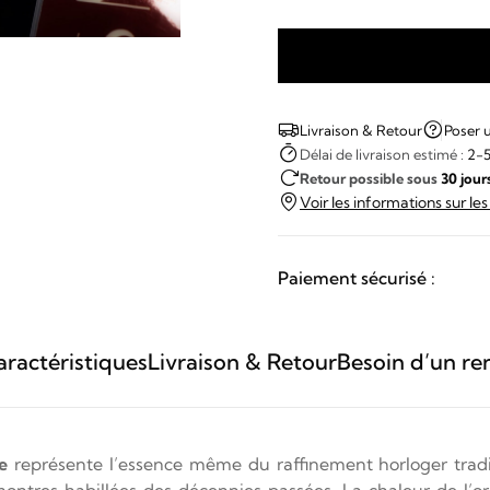
quantité
de
Jaeger
Livraison & Retour
Poser 
LeCoultre
Délai de livraison estimé :
2-5
Retour possible sous
30 jour
Classic
Voir les informations sur le
Paiement sécurisé :
ractéristiques
Livraison & Retour
Besoin d’un re
e
représente l’essence même du raffinement horloger trad
montres habillées des décennies passées. La chaleur de l’or