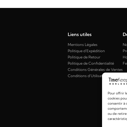
Liens utiles
Dé
Mentions Légales
No
Politique d'Expédition
Pr
Politique de Retour
H
Politique de Confidentialité
F
Conditions Générales de Ventes
Conditions d'Utilisation
Pour offrir 
cookies pour
consentir à 
comportement
ou de retire
caractéristi