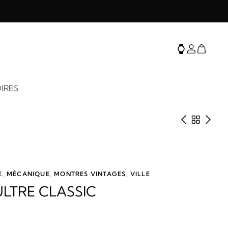
IRES
Produit 
Retour 
Prod
E
,
MÉCANIQUE
,
MONTRES VINTAGES
,
VILLE
LTRE CLASSIC