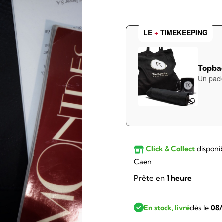
LE
+
TIMEKEEPING
Topbag
Un pack
Click & Collect
disponi
Caen
Prête en
1 heure
En stock, livré
dès le
08