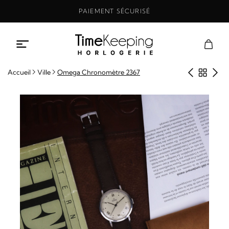
Aller
PAIEMENT SÉCURISÉ
au
contenu
Produit
Retou
Pro
Accueil
Ville
Omega Chronomètre 2367