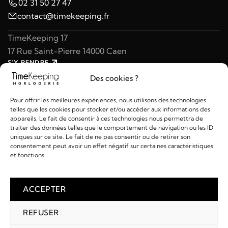
02 31 50 27 47
contact@timekeeping.fr
TimeKeeping 17
17 Rue Saint-Pierre 14000 Caen
S'Y RENDRE
02 31 47 49 97
Des cookies ?
contact@timekeeping.fr
Pour offrir les meilleures expériences, nous utilisons des technologies
telles que les cookies pour stocker et/ou accéder aux informations des
appareils. Le fait de consentir à ces technologies nous permettra de
traiter des données telles que le comportement de navigation ou les ID
uniques sur ce site. Le fait de ne pas consentir ou de retirer son
consentement peut avoir un effet négatif sur certaines caractéristiques
Liens utiles
et fonctions.
Détails
ACCEPTER
REFUSER
2026 © TIMEKEEPING - Réalisé par
AM WEB & MULTIMÉDIA
Paiements :