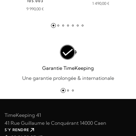
105.003
1 490,00
€
9 990,00
€
Garantie TimeKeeping
Une garantie prolongée & internationale
TimeKeeping 41
41 Rue Guillaume le Conquérant 14000 Caen
S'Y RENDRE