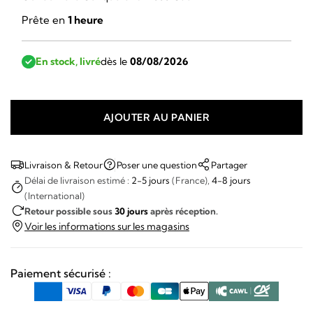
Prête en
1 heure
En stock, livré
dès le
08/08/2026
AJOUTER AU PANIER
quantité
de
Omega
Livraison & Retour
Poser une question
Partager
Chronomètre
Délai de livraison estimé :
2-5 jours
(France),
4-8 jours
(International)
2367
Retour possible sous
30 jours
après réception.
Voir les informations sur les magasins
Paiement sécurisé :