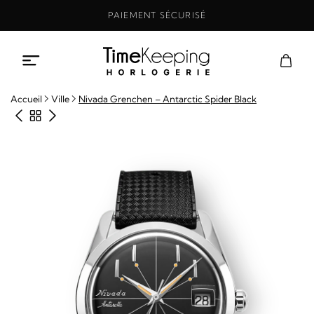
Aller
PAIEMENT SÉCURISÉ
au
contenu
Accueil
Ville
Nivada Grenchen – Antarctic Spider Black
Produit précédent
Retour à la boutique
Produit suivant