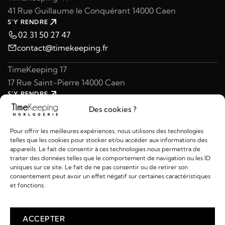
41 Rue Guillaume le Conquérant 14000 Caen
S'Y RENDRE
02 31 50 27 47
contact@timekeeping.fr
TimeKeeping 17
17 Rue Saint-Pierre 14000 Caen
S'Y RENDRE
02 31 47 49 97
Des cookies ?
contact@timekeeping.fr
Pour offrir les meilleures expériences, nous utilisons des technologies
telles que les cookies pour stocker et/ou accéder aux informations des
appareils. Le fait de consentir à ces technologies nous permettra de
traiter des données telles que le comportement de navigation ou les ID
uniques sur ce site. Le fait de ne pas consentir ou de retirer son
consentement peut avoir un effet négatif sur certaines caractéristiques
Liens utiles
et fonctions.
Détails
ACCEPTER