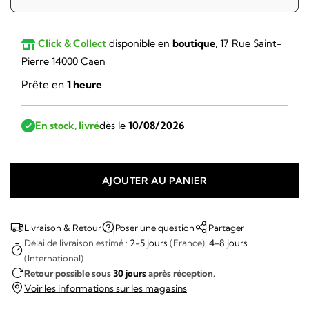
Click & Collect
disponible en
boutique
, 17 Rue Saint-
Pierre 14000 Caen
Prête en
1 heure
En stock, livré
dès le
10/08/2026
AJOUTER AU PANIER
quantité
de
Nivada
Livraison & Retour
Poser une question
Partager
Grenchen
Délai de livraison estimé :
2-5 jours
(France),
4-8 jours
(International)
-
Retour possible sous
30 jours
après réception.
Antarctic
Voir les informations sur les magasins
Spider