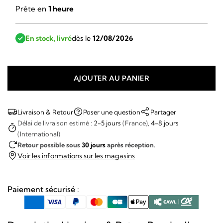
Prête en
1 heure
En stock, livré
dès le
12/08/2026
AJOUTER AU PANIER
quantité
de
March
Livraison & Retour
Poser une question
Partager
Lab
Délai de livraison estimé :
2-5 jours
(France),
4-8 jours
(International)
-
Retour possible sous
30 jours
après réception.
AM2
Voir les informations sur les magasins
Slim
Corporate
Paiement sécurisé :