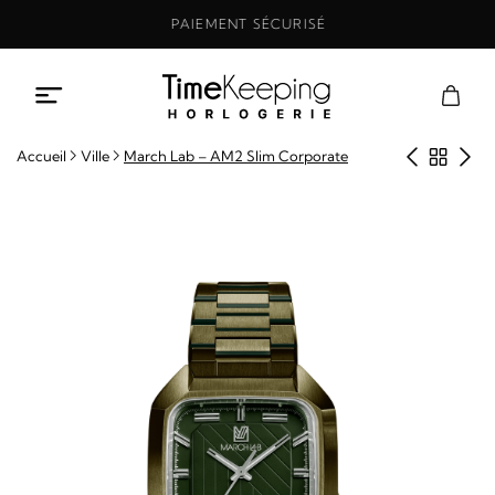
Aller
PAIEMENT SÉCURISÉ
au
contenu
Produit
Retou
Pro
Accueil
Ville
March Lab – AM2 Slim Corporate