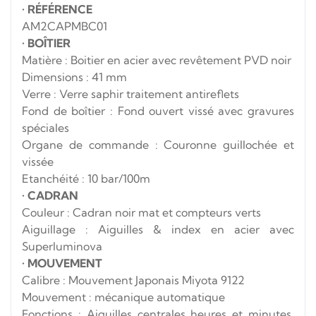
•
RÉFÉRENCE
AM2CAPMBC01
•
BOÎTIER
Matière : Boitier en acier avec revêtement PVD noir
Dimensions : 41 mm
Verre : Verre saphir traitement antireflets
Fond de boîtier : Fond ouvert vissé avec gravures
spéciales
Organe de commande : Couronne guillochée et
vissée
Etanchéité : 10 bar/100m
•
CADRAN
Couleur : Cadran noir mat et compteurs verts
Aiguillage : Aiguilles & index en acier avec
Superluminova
•
MOUVEMENT
Calibre : Mouvement Japonais Miyota 9122
Mouvement : mécanique automatique
Fonctions : Aiguilles centrales heures et minutes,