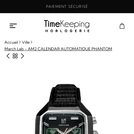
Aller
PAIEMENT SÉCURISÉ
au
contenu
Accueil
Ville
March Lab – AM2 CALENDAR AUTOMATIQUE PHANTOM
Produit précédent
Retour à la boutique
Produit suivant