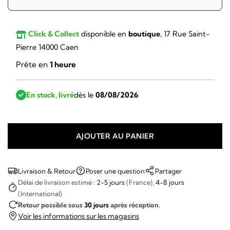
Click & Collect
disponible en
boutique
, 17 Rue Saint-
Pierre 14000 Caen
Prête en
1 heure
En stock, livré
dès le
08/08/2026
AJOUTER AU PANIER
quantité
de
March
Livraison & Retour
Poser une question
Partager
Lab
Délai de livraison estimé :
2-5 jours
(France),
4-8 jours
(International)
-
Retour possible sous
30 jours
après réception.
AM2
Voir les informations sur les magasins
CALENDAR