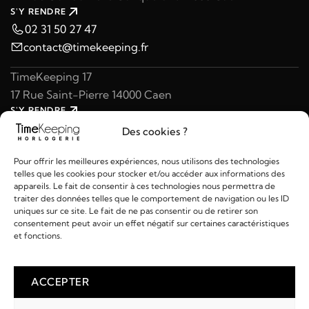
S'Y RENDRE
02 31 50 27 47
contact@timekeeping.fr
TimeKeeping 17
17 Rue Saint-Pierre 14000 Caen
S'Y RENDRE
02 31 47 49 97
Des cookies ?
contact@timekeeping.fr
Pour offrir les meilleures expériences, nous utilisons des technologies
telles que les cookies pour stocker et/ou accéder aux informations des
appareils. Le fait de consentir à ces technologies nous permettra de
traiter des données telles que le comportement de navigation ou les ID
uniques sur ce site. Le fait de ne pas consentir ou de retirer son
consentement peut avoir un effet négatif sur certaines caractéristiques
Liens utiles
et fonctions.
Détails
ACCEPTER