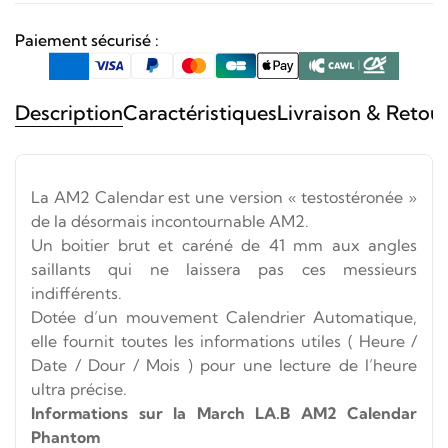
AUTOMATIQUE
PHANTOM
Paiement sécurisé :
Description
Caractéristiques
Livraison & Retou
La AM2 Calendar est une version « testostéronée »
de la désormais incontournable AM2.
Un boitier brut et caréné de 41 mm aux angles
saillants qui ne laissera pas ces messieurs
indifférents.
Dotée d’un mouvement Calendrier Automatique,
elle fournit toutes les informations utiles ( Heure /
Date / Dour / Mois ) pour une lecture de l’heure
ultra précise.
Informations sur la March LA.B AM2 Calendar
Phantom