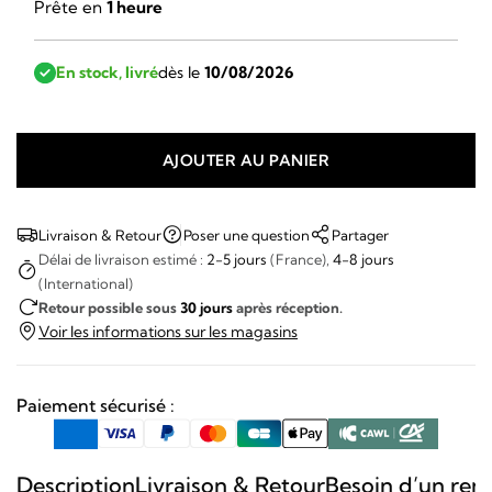
Prête en
1 heure
En stock, livré
dès le
10/08/2026
AJOUTER AU PANIER
quantité
de
March
Livraison & Retour
Poser une question
Partager
Lab
Délai de livraison estimé :
2-5 jours
(France),
4-8 jours
(International)
-
Retour possible sous
30 jours
après réception.
AM2
Voir les informations sur les magasins
Slim
GMT
Shelter
Paiement sécurisé :
Description
Livraison & Retour
Besoin d’un ren