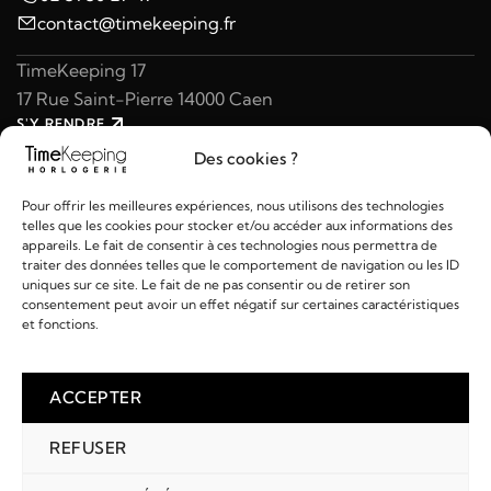
contact@timekeeping.fr
TimeKeeping 17
17 Rue Saint-Pierre 14000 Caen
S'Y RENDRE
02 31 47 49 97
Des cookies ?
contact@timekeeping.fr
Pour offrir les meilleures expériences, nous utilisons des technologies
telles que les cookies pour stocker et/ou accéder aux informations des
appareils. Le fait de consentir à ces technologies nous permettra de
traiter des données telles que le comportement de navigation ou les ID
uniques sur ce site. Le fait de ne pas consentir ou de retirer son
consentement peut avoir un effet négatif sur certaines caractéristiques
Liens utiles
et fonctions.
Détails
ACCEPTER
REFUSER
2026 © TIMEKEEPING - Réalisé par
AM WEB & MULTIMÉDIA
Paiements :