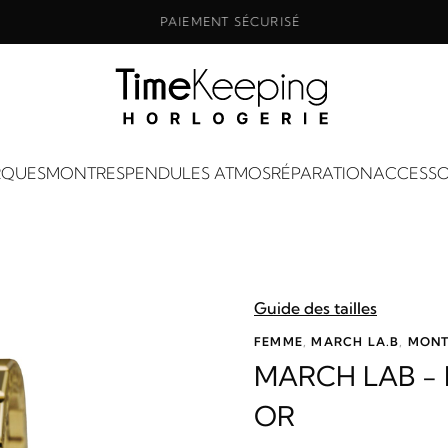
PAIEMENT SÉCURISÉ
QUES
MONTRES
PENDULES ATMOS
RÉPARATION
ACCESSO
Guide des tailles
FEMME
,
MARCH LA.B
,
MONT
MARCH LAB -
OR