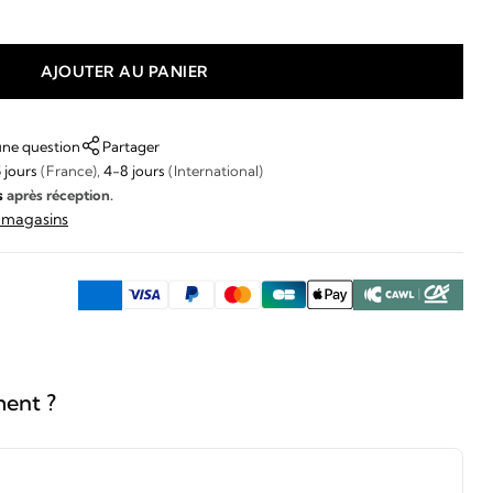
AJOUTER AU PANIER
une question
Partager
 jours
(France),
4-8 jours
(International)
s
après réception.
s magasins
ment ?