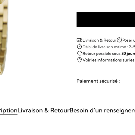
quantité
de
March
Livraison & Retour
Poser 
Lab
Délai de livraison estimé :
2-5
Retour possible sous
30 jour
-
Voir les informations sur le
MANSART
MILADY
CHEVRONS
Paiement sécurisé :
OR
iption
Livraison & Retour
Besoin d’un renseigne