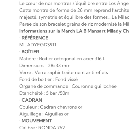
Le cœur de nos montres s’équilibre entre Los Angele
Cette montre de forme de 28 mm reprend l’architec
majesté, symétrie et équilibre des formes… La Mil
Parée de son bracelet grains de riz modernisé la M
Informations sur la March LA.B Mansart Milady C
•
RÉFÉRENCE
MILADYEGDS911
•
BOÎTIER
Matière : Boitier octogonal en acier 316 L
Dimensions : 28×33 mm
Verre : Verre saphir traitement antireflets
Fond de boîtier : Fond vissé
Organe de commande : Couronne guillochée
Etanchéité : 5 bar /50m
•
CADRAN
Couleur : Cadran chevrons or
Aiguillage : Aiguilles or
•
MOUVEMENT
Calibre :
RONDA 762