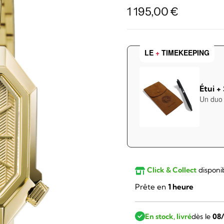
1 195,00
€
LE
+
TIMEKEEPING
Étui +
Un duo 
Click & Collect
disponi
Prête en
1 heure
En stock, livré
dès le
08