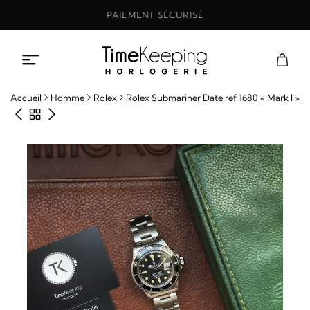
Aller
PAIEMENT SÉCURISÉ
au
contenu
Accueil
Homme
Rolex
Rolex Submariner Date ref 1680 « Mark I »
Produit précédent
Retour à la boutique
Produit suivant