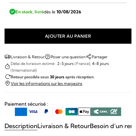
En stock, livré
dès le
10/08/2026
AJOUTER AU PANIER
quantité
de
Rolex
Livraison & Retour
Poser une question
Partager
Submariner
Délai de livraison estimé :
2-5 jours
(France),
4-8 jours
(International)
Date
Retour possible sous
30 jours
après réception.
ref
Voir les informations sur les magasins
1680
« Mark
I
Paiement sécurisé :
»
Description
Livraison & Retour
Besoin d’un ren