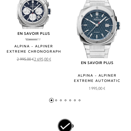
EN SAVOIR PLUS
ALPINA - ALPINER
EXTREME CHRONOGRAPH
2 995,00
€
2 695,00
€
Le
Le
EN SAVOIR PLUS
prix
prix
ALPINA - ALPINER
initial
actuel
EXTREME AUTOMATIC
était :
est :
1 995,00
€
2
2
995,00 €.
695,00 €.