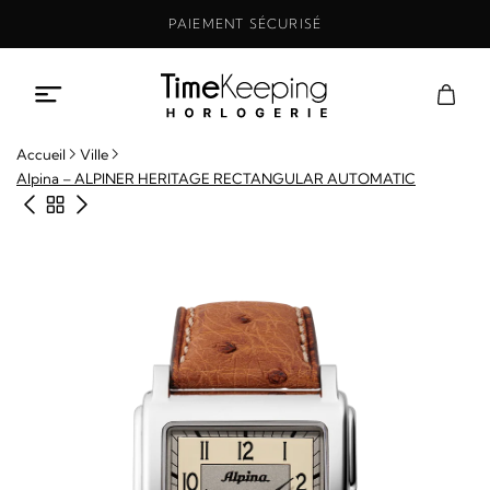
Aller
PAIEMENT SÉCURISÉ
au
contenu
Accueil
Ville
Alpina – ALPINER HERITAGE RECTANGULAR AUTOMATIC
Produit précédent
Retour à la boutique
Produit suivant