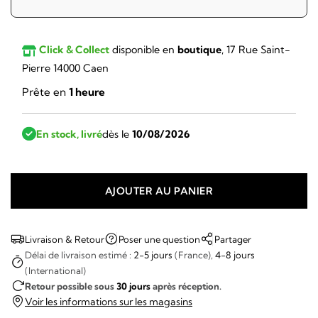
Click & Collect
disponible en
boutique
, 17 Rue Saint-
Pierre 14000 Caen
Prête en
1 heure
En stock, livré
dès le
10/08/2026
AJOUTER AU PANIER
quantité
de
Alpina
Livraison & Retour
Poser une question
Partager
-
Délai de livraison estimé :
2-5 jours
(France),
4-8 jours
(International)
ALPINER
Retour possible sous
30 jours
après réception.
HERITAGE
Voir les informations sur les magasins
RECTANGULAR