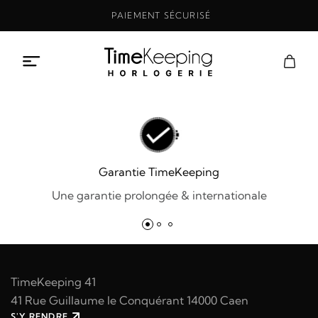
Aller
PAIEMENT SÉCURISÉ
au
contenu
Garantie TimeKeeping
Une garantie prolongée & internationale
TimeKeeping 41
41 Rue Guillaume le Conquérant 14000 Caen
S'Y RENDRE