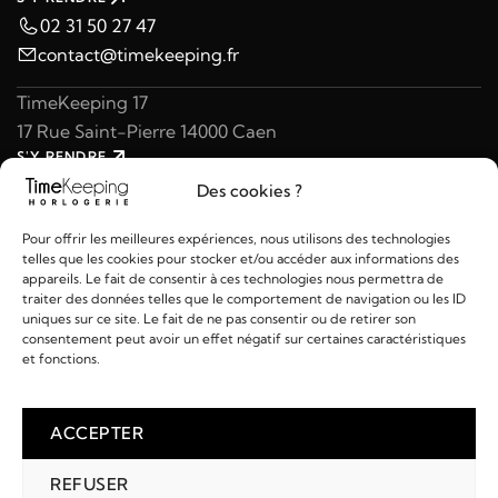
02 31 50 27 47
contact@timekeeping.fr
TimeKeeping 17
17 Rue Saint-Pierre 14000 Caen
S'Y RENDRE
02 31 47 49 97
Des cookies ?
contact@timekeeping.fr
Pour offrir les meilleures expériences, nous utilisons des technologies
telles que les cookies pour stocker et/ou accéder aux informations des
appareils. Le fait de consentir à ces technologies nous permettra de
traiter des données telles que le comportement de navigation ou les ID
uniques sur ce site. Le fait de ne pas consentir ou de retirer son
consentement peut avoir un effet négatif sur certaines caractéristiques
Liens utiles
et fonctions.
Détails
ACCEPTER
REFUSER
2026 © TIMEKEEPING - Réalisé par
AM WEB & MULTIMÉDIA