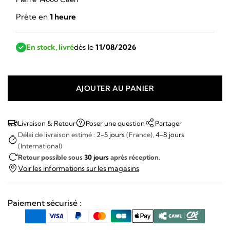
Prête en
1 heure
En stock, livré
dès le
11/08/2026
AJOUTER AU PANIER
quantité
de
SpaceOne
Livraison & Retour
Poser une question
Partager
-
Délai de livraison estimé :
2-5 jours
(France),
4-8 jours
(International)
Worldtimer
Retour possible sous
30 jours
après réception.
Voir les informations sur les magasins
Paiement sécurisé :