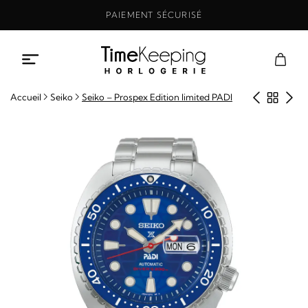
Aller
PAIEMENT SÉCURISÉ
au
contenu
Produit
Retou
Pro
Accueil
Seiko
Seiko – Prospex Edition limited PADI