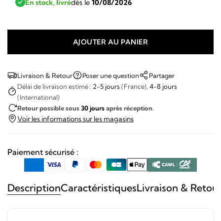
En stock, livré
dès le
10/08/2026
AJOUTER AU PANIER
quantité
de
Seiko
Livraison & Retour
Poser une question
Partager
-
Délai de livraison estimé :
2-5 jours
(France),
4-8 jours
(International)
Prospex
Retour possible sous
30 jours
après réception.
Edition
Voir les informations sur les magasins
limited
PADI
Paiement sécurisé :
Description
Caractéristiques
Livraison & Retou