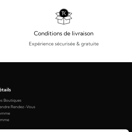
Conditions de livraison
Expérience sécurisée & gratuite
tails
s Boutiques
endre Rendez-Vous
omme
emme