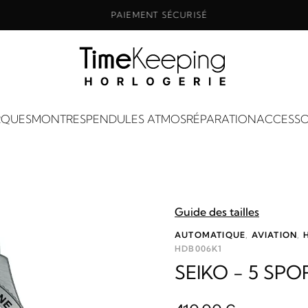
PAIEMENT SÉCURISÉ
QUES
MONTRES
PENDULES ATMOS
RÉPARATION
ACCESSO
Guide des tailles
AUTOMATIQUE
,
AVIATION
,
HDB006K1
SEIKO - 5 SPO