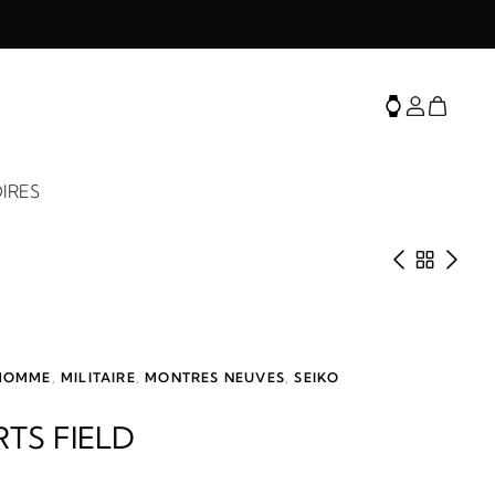
IRES
Produit 
Retour 
Prod
HOMME
,
MILITAIRE
,
MONTRES NEUVES
,
SEIKO
RTS FIELD