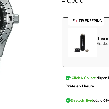
410,00
€
LE
+
TIMEKEEPING
Therm
Gardez 
Click & Collect
disponi
Prête en
1 heure
En stock, livré
dès le
09