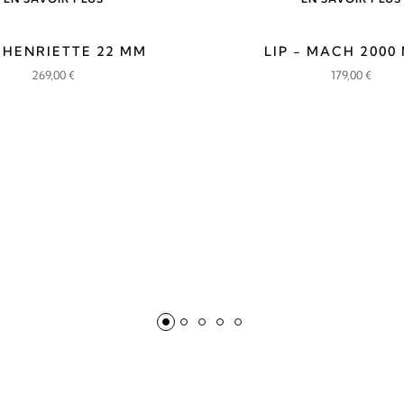
- HENRIETTE 22 MM
LIP - MACH 2000 
269,00
€
179,00
€