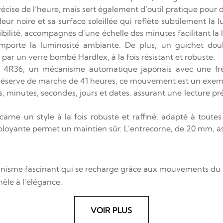
ise de l’heure, mais sert également d’outil pratique pour di
ur noire et sa surface soleillée qui reflète subtilement la lu
ibilité, accompagnés d’une échelle des minutes facilitant la l
mporte la luminosité ambiante. De plus, un guichet doub
par un verre bombé Hardlex, à la fois résistant et robuste.
4R36, un mécanisme automatique japonais avec une fréq
e réserve de marche de 41 heures, ce mouvement est un exemp
es, minutes, secondes, jours et dates, assurant une lecture p
arne un style à la fois robuste et raffiné, adapté à toutes
ployante permet un maintien sûr. L’entrecorne, de 20 mm, a
sme fascinant qui se recharge grâce aux mouvements du poign
êle à l’élégance.
VOIR PLUS