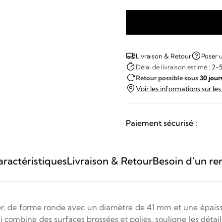
quantité
de
Seiko
Livraison & Retour
Poser 
-
Délai de livraison estimé :
2-5
Retour possible sous
30 jour
5
Voir les informations sur le
Sports
Field
Paiement sécurisé :
ractéristiques
Livraison & Retour
Besoin d’un re
ier, de forme ronde avec un diamètre de 41 mm et une épaiss
 qui combine des surfaces brossées et polies, souligne les déta