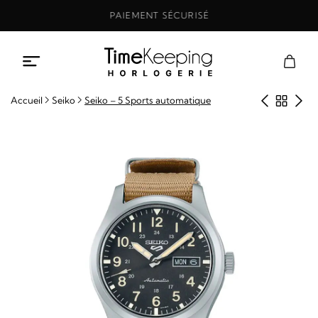
Aller
PAIEMENT SÉCURISÉ
au
contenu
Produit
Retou
Pro
Accueil
Seiko
Seiko – 5 Sports automatique