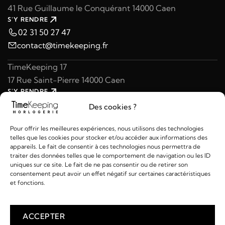
41 Rue Guillaume le Conquérant 14000 Caen
S'Y RENDRE
02 31 50 27 47
contact@timekeeping.fr
TimeKeeping 17
17 Rue Saint-Pierre 14000 Caen
S'Y RENDRE
02 31 47 49 97
Des cookies ?
contact@timekeeping.fr
Pour offrir les meilleures expériences, nous utilisons des technologies
telles que les cookies pour stocker et/ou accéder aux informations des
appareils. Le fait de consentir à ces technologies nous permettra de
traiter des données telles que le comportement de navigation ou les ID
uniques sur ce site. Le fait de ne pas consentir ou de retirer son
consentement peut avoir un effet négatif sur certaines caractéristiques
Liens utiles
et fonctions.
Détails
ACCEPTER