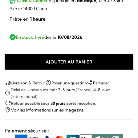
Click & Collect
disponible en
boutique
, 17 Rue Saint-
Pierre 14000 Caen
Prête en
1 heure
En stock, livré
dès le
10/08/2026
AJOUTER AU PANIER
quantité
de
Seiko
Livraison & Retour
Poser une question
Partager
-
Délai de livraison estimé :
2-5 jours
(France),
4-8 jours
(International)
5
Retour possible sous
30 jours
après réception.
Sports
Voir les informations sur les magasins
automatique
Paiement sécurisé :