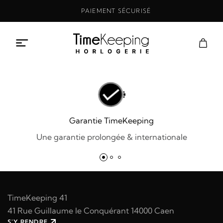
Aller
PAIEMENT SÉCURISÉ
au
contenu
Garantie TimeKeeping
Une garantie prolongée & internationale
TimeKeeping 41
41 Rue Guillaume le Conquérant 14000 Caen
S'Y RENDRE