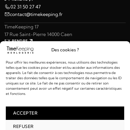
02 31 50 27 47
contact@timekeeping.fr
TimeKeeping 17
17 Rue Saint-Pierre 14000 Caen
S'Y RENDRE
02 31 47 49 97
Des cookies ?
contact@timekeeping.fr
Pour offrir les meilleures expériences, nous utilisons des technologies
telles que les cookies pour stocker et/ou accéder aux informations des
appareils. Le fait de consentir à ces technologies nous permettra de
traiter des données telles que le comportement de navigation ou les ID
uniques sur ce site. Le fait de ne pas consentir ou de retirer son
consentement peut avoir un effet négatif sur certaines caractéristiques
Liens utiles
et fonctions.
Détails
ACCEPTER
REFUSER
2026 © TIMEKEEPING - Réalisé par
AM WEB & MULTIMÉDIA