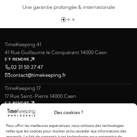
Une garantie prolongée & internationale
TimeKeeping 41
41 Rue Guillaume le Conquérant 14000 Caen
S'Y RENDRE
02 31 50 27 47
contact@timekeeping.fr
TimeKeeping 17
17 Rue Saint-Pierre 14000 Caen
S'Y RENDRE
02 31 47 49 97
Des cookies ?
contact@timekeeping.fr
Pour offrir les meilleures expériences, nous utilisons des technologies
telles que les cookies pour stocker et/ou accéder aux informations des
appareils. Le fait de consentir à ces technologies nous permettra de