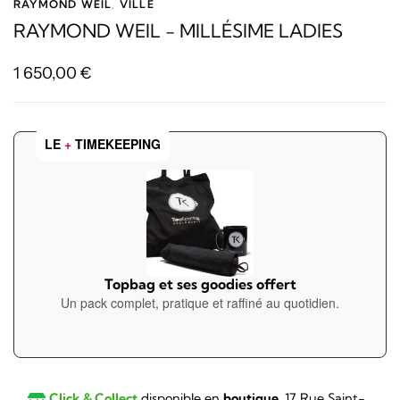
RAYMOND WEIL
,
VILLE
RAYMOND WEIL - MILLÉSIME LADIES
1 650,00
€
LE
+
TIMEKEEPING
Topbag et ses goodies offert
Un pack complet, pratique et raffiné au quotidien.
Click & Collect
disponible en
boutique
, 17 Rue Saint-