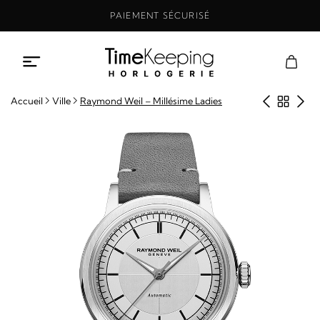
Aller
PAIEMENT SÉCURISÉ
au
contenu
Produit
Retou
Pro
Accueil
Ville
Raymond Weil – Millésime Ladies