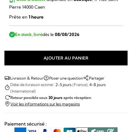
Pierre 14000 Caen
Prête en
1 heure
En stock, livré
dès le
08/08/2026
AJOUTER AU PANIER
quantité
de
Raymond
Livraison & Retour
Poser une question
Partager
Weil
Délai de livraison estimé :
2-5 jours
(France),
4-8 jours
(International)
-
Retour possible sous
30 jours
après réception.
Millésime
Voir les informations sur les magasins
Ladies
Paiement sécurisé :