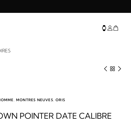
IRES
Produit 
Retour 
Prod
HOMME
,
MONTRES NEUVES
,
ORIS
ROWN POINTER DATE CALIBRE