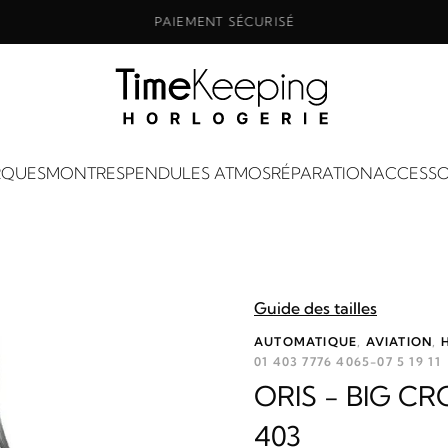
PAIEMENT SÉCURISÉ
QUES
MONTRES
PENDULES ATMOS
RÉPARATION
ACCESSO
Guide des tailles
AUTOMATIQUE
,
AVIATION
,
01 403 7776 4065-07 5 19 11
ORIS - BIG C
403