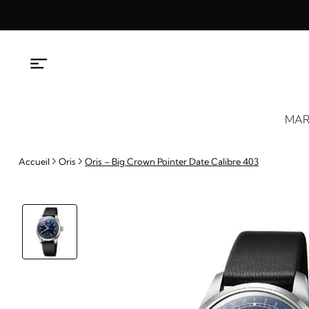
Aller
au
contenu
MAR
Accueil
Oris
Oris – Big Crown Pointer Date Calibre 403