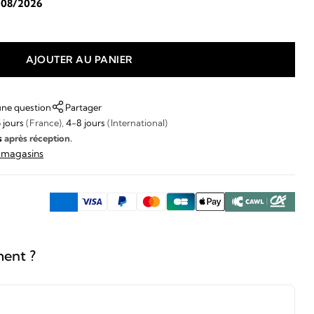
/08/2026
AJOUTER AU PANIER
une question
Partager
 jours
(France),
4-8 jours
(International)
s
après réception.
s magasins
ment ?