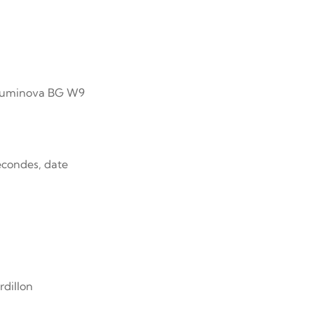
erluminova BG W9
secondes, date
rdillon