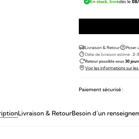
En stock, livré
dès le
08
quantité
de
Oris
Livraison & Retour
Poser 
-
Délai de livraison estimé :
2-5
Retour possible sous
30 jour
Big
Voir les informations sur le
Crown
Pointer
Date
Paiement sécurisé :
Calibre
403
iption
Livraison & Retour
Besoin d’un renseigne