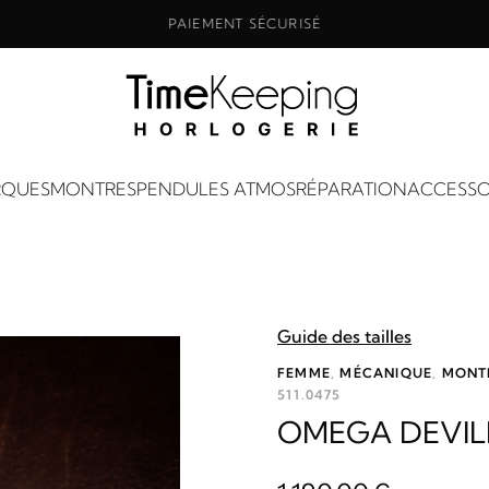
PAIEMENT SÉCURISÉ
QUES
MONTRES
PENDULES ATMOS
RÉPARATION
ACCESSO
Guide des tailles
FEMME
,
MÉCANIQUE
,
MONT
511.0475
OMEGA DEVIL