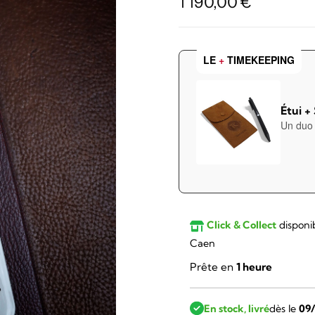
1 190,00
€
LE
+
TIMEKEEPING
Étui +
Un duo 
Click & Collect
disponi
Caen
Prête en
1 heure
En stock, livré
dès le
09