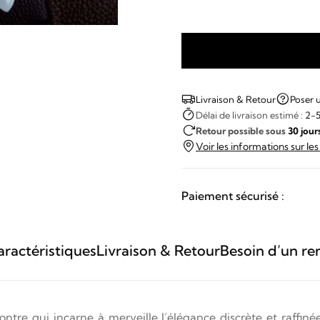
quantité
de
Omega
Livraison & Retour
Poser 
DeVille
Délai de livraison estimé :
2-5
Retour possible sous
30 jour
Carrée
Voir les informations sur le
Paiement sécurisé :
ractéristiques
Livraison & Retour
Besoin d’un re
ntre qui incarne à merveille l’élégance discrète et raffi