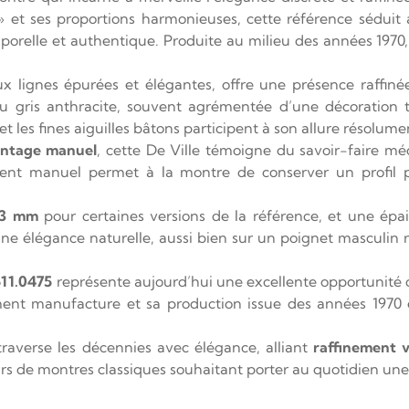
 et ses proportions harmonieuses, cette référence séduit 
porelle et authentique. Produite au milieu des années 1970,
ux lignes épurées et élégantes, offre une présence raffiné
u gris anthracite, souvent agrémentée d’une décoration t
 et les fines aiguilles bâtons participent à son allure résolum
ontage manuel
, cette De Ville témoigne du savoir-faire m
ment manuel permet à la montre de conserver un profil pa
23 mm
pour certaines versions de la référence, et une épa
ne élégance naturelle, aussi bien sur un poignet masculin 
511.0475
représente aujourd’hui une excellente opportunité
ment manufacture et sa production issue des années 1970 
raverse les décennies avec élégance, alliant
raffinement 
s de montres classiques souhaitant porter au quotidien une v