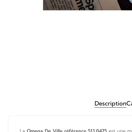
Description
Ca
La
Omega De Ville référence 511.0475
est une mo