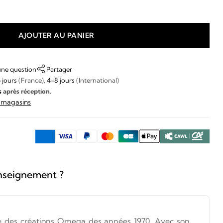
AJOUTER AU PANIER
une question
Partager
 jours
(France),
4-8 jours
(International)
s
après réception.
s magasins
nseignement ?
née des créations Omega des années 1970. Avec son