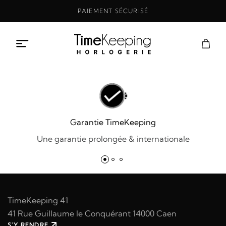
Aller
PAIEMENT SÉCURISÉ
au
contenu
Garantie TimeKeeping
Une garantie prolongée & internationale
TimeKeeping 41
41 Rue Guillaume le Conquérant 14000 Caen
S'Y RENDRE