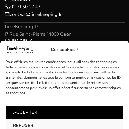
02 31 50 27 47
contact@timekeeping.fr
TimeKeeping 17
17 Rue Saint-Pierre 14000 Caen
S'Y RENDRE
02 31 47 49 97
Des cookies ?
contact@timekeeping.fr
Pour offrir les meilleures expériences, nous utilisons des technologies
telles que les cookies pour stocker et/ou accéder aux informations des
appareils. Le fait de consentir à ces technologies nous permettra de
traiter des données telles que le comportement de navigation ou les ID
uniques sur ce site. Le fait de ne pas consentir ou de retirer son
consentement peut avoir un effet négatif sur certaines caractéristiques
Liens utiles
et fonctions.
Détails
ACCEPTER
REFUSER
2026 © TIMEKEEPING - Réalisé par
AM WEB & MULTIMÉDIA