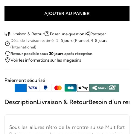
AJOUTER AU PANIER
quantité
de
Mido
Livraison & Retour
Poser une question
Partager
-
Délai de livraison estimé :
2-5 jours
(France),
4-8 jours
(International)
Multifort
Retour possible sous
30 jours
après réception.
Patrimony
Voir les informations sur les magasins
Paiement sécurisé :
Description
Livraison & Retour
Besoin d’un ren
Sous les allures rétro de la montre suisse Multifort