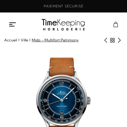
Aller
PAIEMENT SÉCURISÉ
au
contenu
Produit
Retou
Pro
Accueil
Ville
Mido – Multifort Patrimony