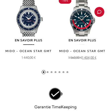
-10%
EN SAVOIR PLUS
EN SAVOIR PLUS
MIDO - OCEAN STAR GMT
MIDO - OCEAN STAR GMT
1 440,00
€
1 560,00
€
1 404,00
€
Le
Le
prix
prix
initial
actuel
était :
est :
1
1
560,00 €.
404,00 €.
Garantie TimeKeeping