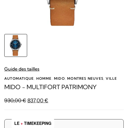
Guide des tailles
AUTOMATIQUE
,
HOMME
,
MIDO
,
MONTRES NEUVES
,
VILLE
MIDO - MULTIFORT PATRIMONY
Le
Le
930,00
€
837,00
€
prix
prix
initial
actuel
était :
est :
LE
+
TIMEKEEPING
930,00 €.
837,00 €.