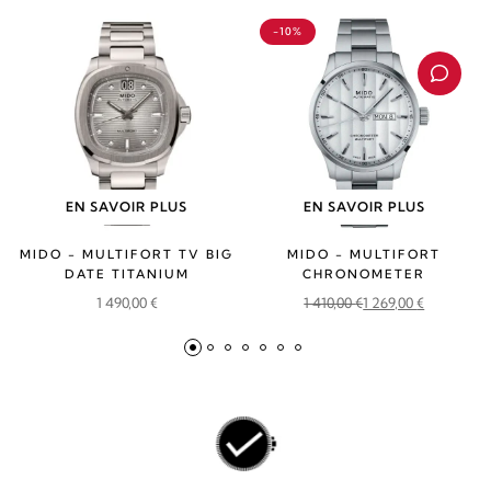
-10%
EN SAVOIR PLUS
EN SAVOIR PLUS
MIDO - MULTIFORT TV BIG
MIDO - MULTIFORT
DATE TITANIUM
CHRONOMETER
1 490,00
€
1 410,00
€
1 269,00
€
Le
Le
prix
prix
initial
actuel
était :
est :
1
1
410,00 €.
269,00 €.