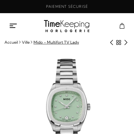
Aller
PAIEMENT SÉCURISÉ
au
contenu
Produit
Retou
Pro
Accueil
Ville
Mido – Multifort TV Lady