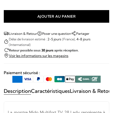
AJOUTER AU PANIER
quantité
de
Mido
Livraison & Retour
Poser une question
Partager
-
Délai de livraison estimé :
2-5 jours
(France),
4-8 jours
(International)
Multifort
Retour possible sous
30 jours
après réception.
TV
Voir les informations sur les magasins
Lady
Paiement sécurisé :
Description
Caractéristiques
Livraison & Retou
La montre Mido Multifort TV 28 Lady représente à