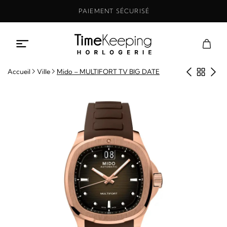
Aller
PAIEMENT SÉCURISÉ
au
contenu
Produit
Retou
Pro
Accueil
Ville
Mido – MULTIFORT TV BIG DATE