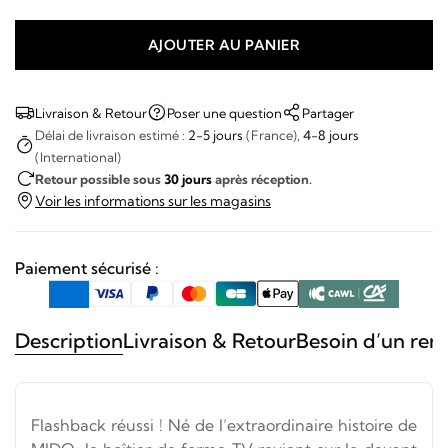
AJOUTER AU PANIER
quantité
de
Mido
Livraison & Retour
Poser une question
Partager
-
Délai de livraison estimé :
2-5 jours
(France),
4-8 jours
(International)
MULTIFORT
Retour possible sous
30 jours
après réception.
TV
Voir les informations sur les magasins
BIG
DATE
Paiement sécurisé :
Description
Livraison & Retour
Besoin d’un ren
Flashback réussi ! Né de l’extraordinaire histoire de