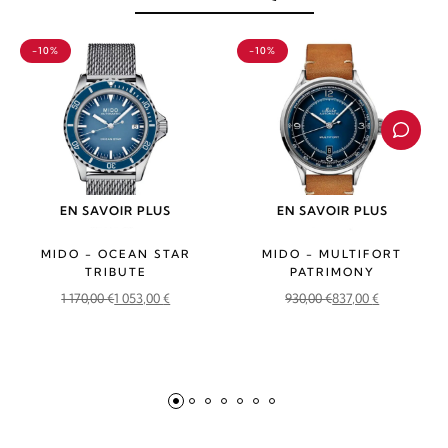
-10%
-10%
EN SAVOIR PLUS
EN SAVOIR PLUS
MIDO - OCEAN STAR
MIDO - MULTIFORT
TRIBUTE
PATRIMONY
1 170,00
€
1 053,00
€
930,00
€
837,00
€
Le
Le
Le
Le
prix
prix
prix
prix
initial
actuel
initial
actuel
était :
est :
était :
est :
1
1
930,00 €.
837,00 €.
170,00 €.
053,00 €.