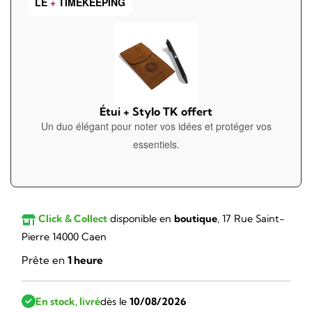
LE
+
TIMEKEEPING
1
1
410,00 €.
269,00 €.
Étui + Stylo TK offert
Un duo élégant pour noter vos idées et protéger vos
essentiels.
Click & Collect
disponible en
boutique
, 17 Rue Saint-
Pierre 14000 Caen
Prête en
1 heure
En stock, livré
dès le
10/08/2026