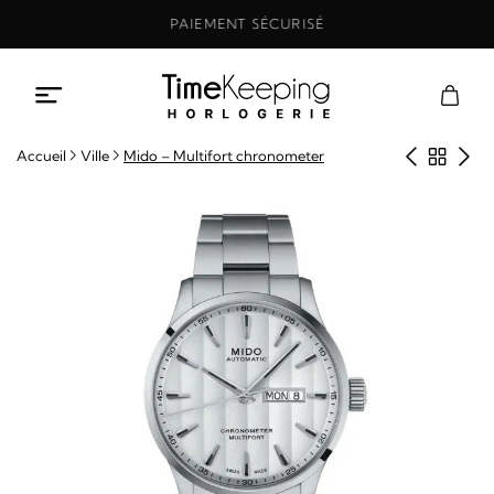
Aller
PAIEMENT SÉCURISÉ
au
contenu
Produit
Retou
Pro
Accueil
Ville
Mido – Multifort chronometer