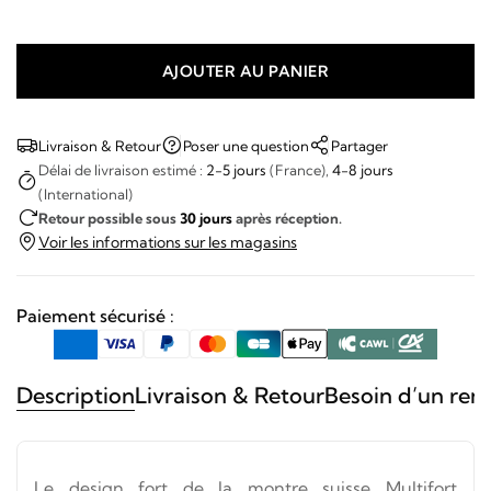
AJOUTER AU PANIER
quantité
de
Mido
Livraison & Retour
Poser une question
Partager
-
Délai de livraison estimé :
2-5 jours
(France),
4-8 jours
(International)
Multifort
Retour possible sous
30 jours
après réception.
chronometer
Voir les informations sur les magasins
Paiement sécurisé :
Description
Livraison & Retour
Besoin d’un ren
Le design fort de la montre suisse Multifort