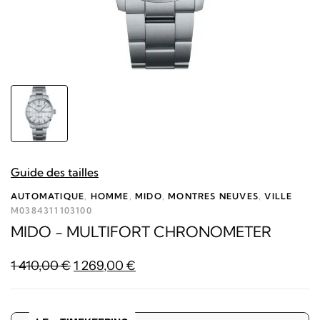
Guide des tailles
AUTOMATIQUE
,
HOMME
,
MIDO
,
MONTRES NEUVES
,
VILLE
M0384311103100
MIDO - MULTIFORT CHRONOMETER
Le
Le
1 410,00
€
1 269,00
€
prix
prix
initial
actuel
était :
est :