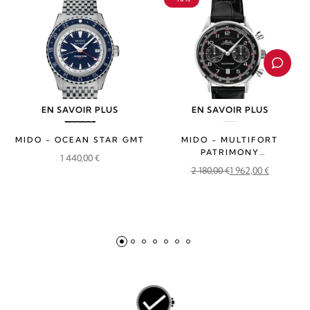
EN SAVOIR PLUS
EN SAVOIR PLUS
MIDO - OCEAN STAR GMT
MIDO - MULTIFORT
PATRIMONY
1 440,00
€
CHRONOGRAPH
2 180,00
€
1 962,00
€
Le
Le
prix
prix
initial
actuel
était :
est :
2
1
180,00 €.
962,00 €.